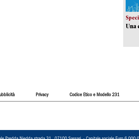
Speci
Una c
ubblicità
Privacy
Codice Etico e Modello 231
ale Predda Niedda strada 31 , 07100 Sassari, - Capitale sociale Euro 6.000.