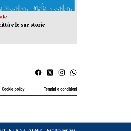
ale
ittà e le sue storie
Cookie policy
Termini e condizioni
000 – R.E.A. SS – 213461 – Registro Imprese