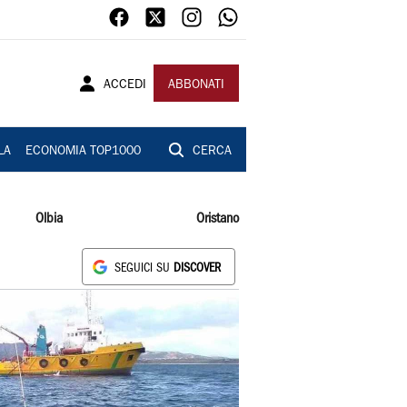
ACCEDI
ABBONATI
LA
ECONOMIA TOP1000
CERCA
Olbia
Oristano
SEGUICI SU
DISCOVER