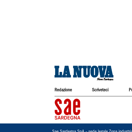
Redazione
Scriveteci
P
Sae Sardegna SpA – sede legale Zona industri