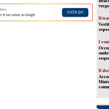
attac
vergo
itmo:
CLICCA QUI
r le tue notizie su Google
Il tr
Vesti
osped
I con
Occup
ombrel
sequ
Il de
Accad
Minis
comm