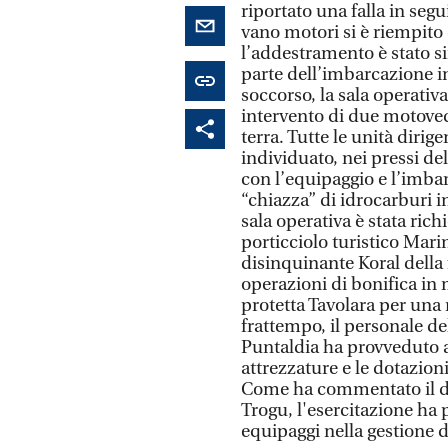
riportato una falla in segu
vano motori si è riempito
l’addestramento è stato 
parte dell’imbarcazione in
soccorso, la sala operati
intervento di due motovede
terra. Tutte le unità dirig
individuato, nei pressi del
con l’equipaggio e l’imbar
“chiazza” di idrocarburi i
sala operativa è stata ric
porticciolo turistico Mari
disinquinante Koral della f
operazioni di bonifica in
protetta Tavolara per una 
frattempo, il personale de
Puntaldia ha provveduto a
attrezzature e le dotazion
Come ha commentato il di
Trogu, l'esercitazione ha 
equipaggi nella gestione 