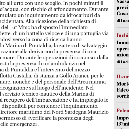
Sassa
ito all’urto con uno scoglio. In pochi minuti il
preci
 d’acqua, con rischio di affondamento. Durante
Cosa
simulato un inquinamento da idrocarburi da
cidentata. Alla ricezione della richiesta di
di Luca
va del 16° Mrsc ha disposto l’immediato
tte, di un battello veloce e di una pattuglia via
Inch
endosi verso la zona di ricerca hanno
Immig
la Marina di Puntaldia, la zattera di salvataggio
opera
cazione alla deriva con la presenza di una
azion
n mare. Durante le operazioni di soccorso, dalla
di Luc
hiesta la presenza di un’ambulanza nel
na di Puntaldia e l’intervento del mezzo
lotta Castalia, di stanza a Golfo Aranci, per le
Il co
 mare, nonché e del personale dell’Area marina
Morte
ricognizione sul luogo dell’incidente. Nel
Falco
l servizio tecnico-nautico della Marina di
sorri
l recupero dell’imbarcazione e ha impiegato le
i disponibili per contenere l’inquinamento.
Pole
rettore marittimo del Nord Sardegna Maurizio
Impr
permesso di «verificare la prontezza degli
137mi
delle emergenze».