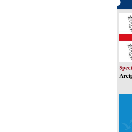
Speci
Arci