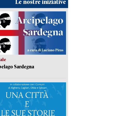
Le nostre iniziative
ale
pelago Sardegna