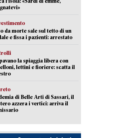
ca l’isola: «Sardi di emme,
gnatevi»
avestimento
to da morte sale sul tetto di un
ale e fissa i pazienti: arrestato
trolli
avano la spiaggia libera con
loni, lettini e fioriere: scatta il
estro
creto
emia di Belle Arti di Sassari, il
tero azzera i vertici: arriva il
issario