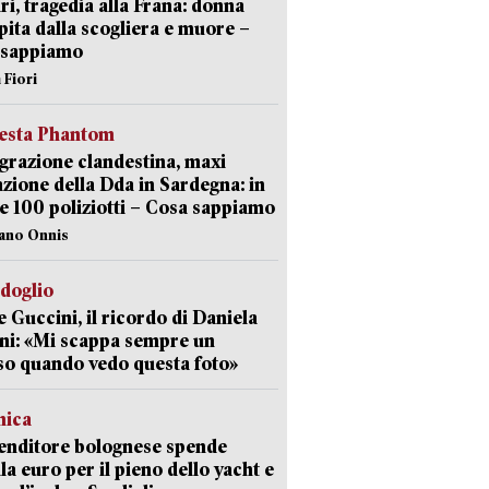
ri, tragedia alla Frana: donna
pita dalla scogliera e muore –
 sappiamo
 Fiori
iesta Phantom
razione clandestina, maxi
zione della Dda in Sardegna: in
e 100 poliziotti – Cosa sappiamo
iano Onnis
rdoglio
 Guccini, il ricordo di Daniela
ni: «Mi scappa sempre un
so quando vedo questa foto»
mica
enditore bolognese spende
la euro per il pieno dello yacht e