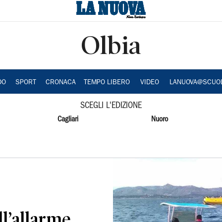
Olbia
DO
SPORT
CRONACA
TEMPO LIBERO
VIDEO
LANUOVA@SCUO
SCEGLI L'EDIZIONE
Cagliari
Nuoro
ll’allarme