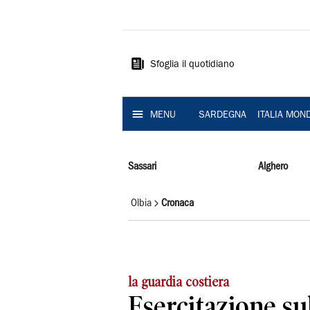
La
Nuova
Sardegna
Sfoglia il quotidiano
MENU
SARDEGNA
ITALIA MON
Sassari
Alghero
Olbia
Cronaca
la guardia costiera
Esercitazione su