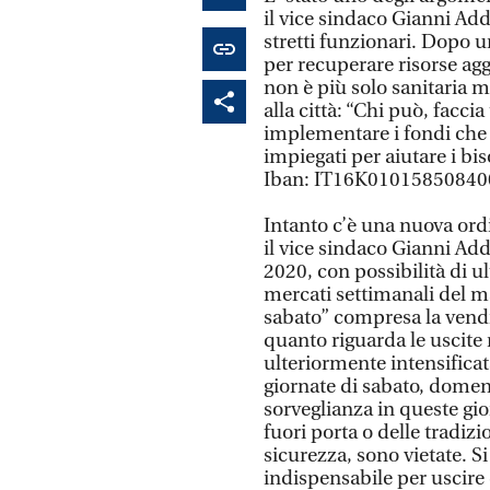
il vice sindaco Gianni Addi
stretti funzionari. Dopo 
per recuperare risorse ag
non è più solo sanitaria 
alla città: “Chi può, fac
implementare i fondi che l
impiegati per aiutare i bis
Iban: IT16K0101585084
Intanto c’è una nuova ord
il vice sindaco Gianni Add
2020, con possibilità di u
mercati settimanali del m
sabato” compresa la vendit
quanto riguarda le uscite n
ulteriormente intensificat
giornate di sabato, domen
sorveglianza in queste gio
fuori porta o delle tradizi
sicurezza, sono vietate. S
indispensabile per uscire