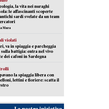
udio
ologia, la vita nei nuraghi
isola: le affascinanti scoperte
 antichi sardi svelate da un team
cercatori
nia Mura
li violati
ri, va in spiaggia e parcheggia
 sulla battigia: entra nel vivo
ate dei cafoni in Sardegna
trolli
avano la spiaggia libera con
loni, lettini e fioriere: scatta il
estro