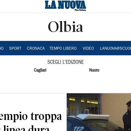
Olbia
DO
SPORT
CRONACA
TEMPO LIBERO
VIDEO
LANUOVA@SCUO
SCEGLI L'EDIZIONE
Cagliari
Nuoro
Tempio troppa
 linea dura