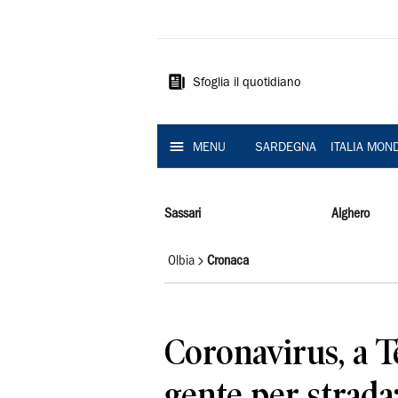
La
Nuova
Sardegna
Sfoglia il quotidiano
MENU
SARDEGNA
ITALIA MON
Sassari
Alghero
Olbia
Cronaca
Coronavirus, a 
gente per strada: