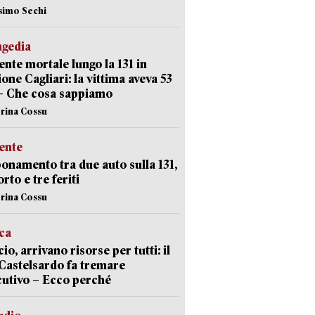
simo Sechi
agedia
ente mortale lungo la 131 in
ione Cagliari: la vittima aveva 53
– Che cosa sappiamo
erina Cossu
ente
namento tra due auto sulla 131,
rto e tre feriti
erina Cossu
ica
cio, arrivano risorse per tutti: il
Castelsardo fa tremare
cutivo – Ecco perché