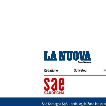
Redazione
Scriveteci
P
Sae Sardegna SpA – sede legale Zona industri