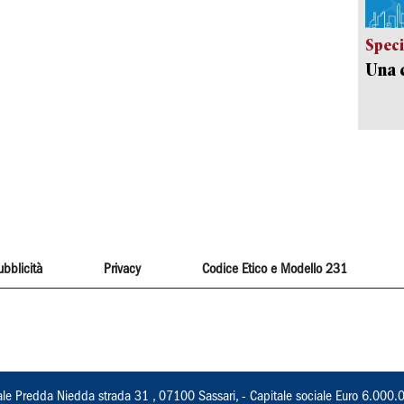
Speci
Una c
ubblicità
Privacy
Codice Etico e Modello 231
ale Predda Niedda strada 31 , 07100 Sassari, - Capitale sociale Euro 6.000.