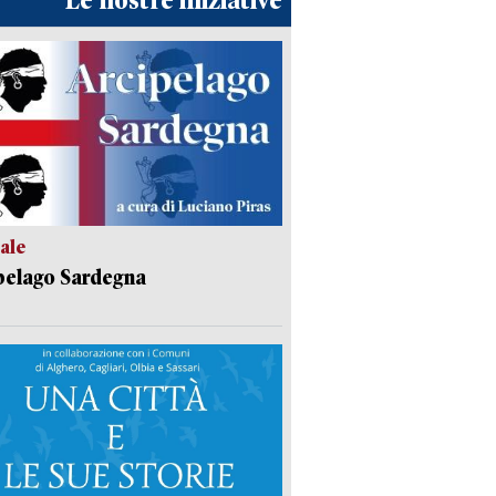
Le nostre iniziative
ale
pelago Sardegna