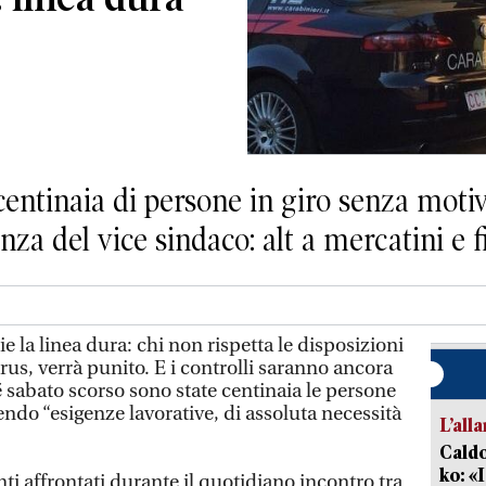
centinaia di persone in giro senza motivi
za del vice sindaco: alt a mercatini e fi
la linea dura: chi non rispetta le disposizioni
us, verrà punito. E i controlli saranno ancora
 sabato scorso sono state centinaia le persone
ndo “esigenze lavorative, di assoluta necessità
L’all
Caldo
ko: «
ti affrontati durante il quotidiano incontro tra