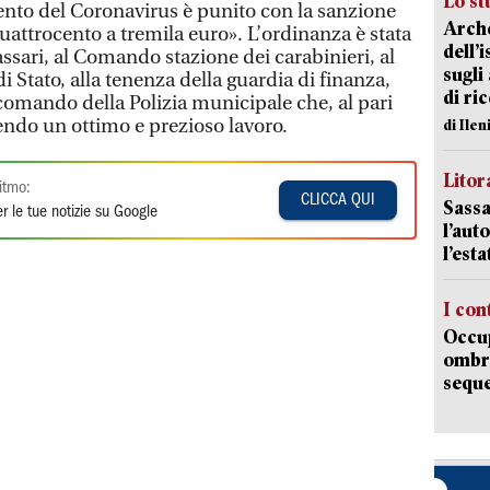
Lo st
nto del Coronavirus è punito con la sanzione
Arche
uattrocento a tremila euro». L’ordinanza è stata
dell’
assari, al Comando stazione dei carabinieri, al
sugli
i Stato, alla tenenza della guardia di finanza,
di ri
l comando della Polizia municipale che, al pari
lgendo un ottimo e prezioso lavoro.
di Ile
Litora
itmo:
CLICCA QUI
Sassa
r le tue notizie su Google
l’auto
l’est
I con
Occup
ombrel
sequ