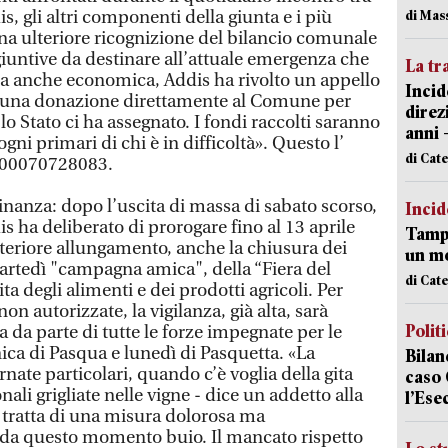
s, gli altri componenti della giunta e i più
di Mas
una ulteriore ricognizione del bilancio comunale
giuntive da destinare all’attuale emergenza che
La tr
ma anche economica, Addis ha rivolto un appello
Incid
cia una donazione direttamente al Comune per
direz
o Stato ci ha assegnato. I fondi raccolti saranno
anni 
ogni primari di chi è in difficoltà». Questo l’
di Cat
000070728083.
inanza: dopo l’uscita di massa di sabato scorso,
Incid
is ha deliberato di prorogare fino al 13 aprile
Tampo
lteriore allungamento, anche la chiusura dei
un mo
artedì "campagna amica", della “Fiera del
di Cat
a degli alimenti e dei prodotti agricoli. Per
on autorizzate, la vigilanza, già alta, sarà
Polit
a da parte di tutte le forze impegnate per le
ica di Pasqua e lunedì di Pasquetta. «La
Bilan
rnate particolari, quando c’è voglia della gita
caso 
onali grigliate nelle vigne - dice un addetto alla
l’Ese
i tratta di una misura dolorosa ma
 da questo momento buio. Il mancato rispetto