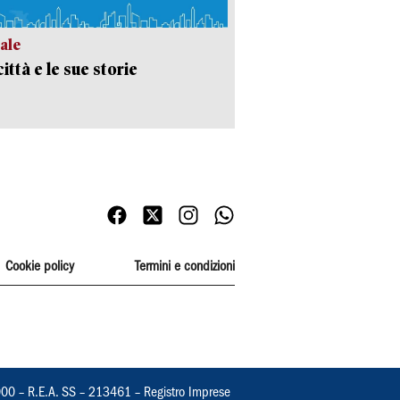
ale
ittà e le sue storie
Cookie policy
Termini e condizioni
000 – R.E.A. SS – 213461 – Registro Imprese