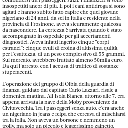
confondersi tra i passeggeri. Anzi. I finanzieri si sono
insospettiti ancor di più. E poi i cani antidroga si sono
agitati e hanno subito fatto capire che quel giovane
nigeriano di 24 anni, da sei in Italia e residente nella
provincia di Frosinone, aveva sicuramente qualcosa
da nascondere. La certezza è arrivata quando è stato
accompagnato in ospedale per gli accertamenti
diagnostici. Aveva infatti ingerito cinque “corpi
estranei”: cinque ovuli di eroina di altissima qulità,
per l’esattezza, di un peso complessivo di 55 grammi.
Sul mercato, avrebbero fruttato almeno 50mila euro.
Da qui l’arresto, con l’accusa di traffico di sostanze
stupefacenti.
L’operazione del gruppo di Olbia della guardia di
finanza, guidato dal capitato Carlo Lazzari, risale a
domenica mattina. All’Isola Bianca, attorno alle 7, era
appena arrivata la nave della Moby proveniente da
Civitavecchia. Tra i passeggeri senza auto, c’era anche
un nigeriano in jeans e felpa che cercava di mischiarsi
tra la folla. Non aveva un borsone e nemmeno un
trolly, ma solo un piccolo e leggerissimo zainetto.