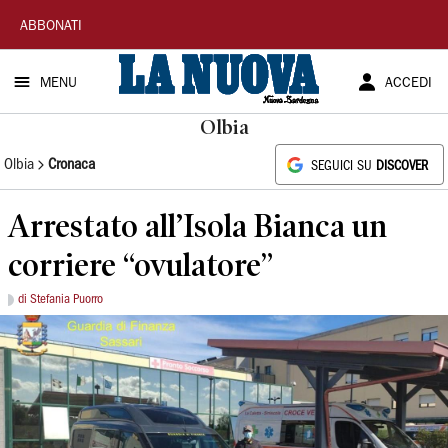
La
ABBONATI
Nuova
MENU
ACCEDI
Sardegna
Olbia
Olbia
Cronaca
SEGUICI SU
DISCOVER
Arrestato all’Isola Bianca un
corriere “ovulatore”
di Stefania Puorro