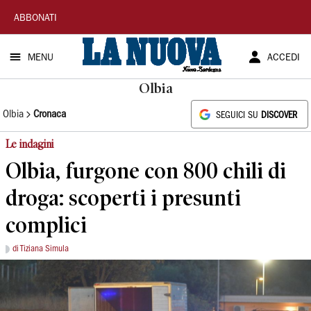
La
ABBONATI
Nuova
MENU
ACCEDI
Sardegna
Olbia
Olbia
Cronaca
SEGUICI SU
DISCOVER
Le indagini
Olbia, furgone con 800 chili di
droga: scoperti i presunti
complici
di Tiziana Simula