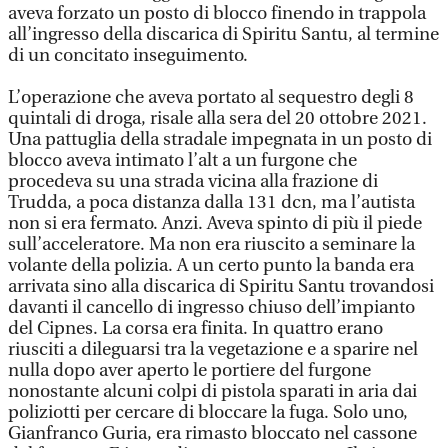
aveva forzato un posto di blocco finendo in trappola
all’ingresso della discarica di Spiritu Santu, al termine
di un concitato inseguimento.
L’operazione che aveva portato al sequestro degli 8
quintali di droga, risale alla sera del 20 ottobre 2021.
Una pattuglia della stradale impegnata in un posto di
blocco aveva intimato l’alt a un furgone che
procedeva su una strada vicina alla frazione di
Trudda, a poca distanza dalla 131 dcn, ma l’autista
non si era fermato. Anzi. Aveva spinto di più il piede
sull’acceleratore. Ma non era riuscito a seminare la
volante della polizia. A un certo punto la banda era
arrivata sino alla discarica di Spiritu Santu trovandosi
davanti il cancello di ingresso chiuso dell’impianto
del Cipnes. La corsa era finita. In quattro erano
riusciti a dileguarsi tra la vegetazione e a sparire nel
nulla dopo aver aperto le portiere del furgone
nonostante alcuni colpi di pistola sparati in aria dai
poliziotti per cercare di bloccare la fuga. Solo uno,
Gianfranco Guria, era rimasto bloccato nel cassone