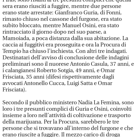
sera erano riusciti a fuggire, mentre due persone
erano state arrestate: Gianfranco Guria, di Fonni,
rimasto chiuso nel cassone del furgone, era stato
subito bloccato, mentre Manuel Osini, era stato
rintracciato il giorno dopo nel suo paese, a
Mamoiada, a poca distanza dalla sua abitazione. La
caccia ai fuggitivi era proseguita e ora la Procura di
Tempio ha chiuso l’inchiesta. Con altri tre indagati.
Destinatari dell’avviso di conclusione delle indagini
preliminari sono il nuorese Antonio Casula, 37 anni, e
i calangianesi Roberto Sotgia, 49 anni, e Omar
Frisciata, 35 anni (difesi rispettivamente dagli
avvocati Antonello Cucca, Luigi Satta e Omar
Frisciata).
Secondo il pubblico ministero Nadia La Femina, sono
loro i tre presunti complici di Guria e Osini, coinvolti
insieme a loro nell’attività di coltivazione e trasporto
della marijuana. Per la Procura, sarebbero le tre
persone che si trovavano all’interno del furgone e che
erano riuscite a fuggire. Il mezzo carico di droga