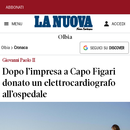
La
ABBONATI
Nuova
MENU
ACCEDI
Sardegna
Olbia
Olbia
Cronaca
SEGUICI SU
DISCOVER
Giovanni Paolo II
Dopo l’impresa a Capo Figari
donato un elettrocardiografo
all’ospedale