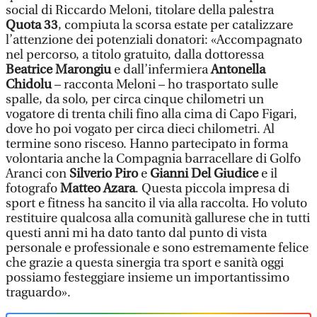
social di Riccardo Meloni, titolare della palestra
Quota 33
, compiuta la scorsa estate per catalizzare
l’attenzione dei potenziali donatori: «Accompagnato
nel percorso, a titolo gratuito, dalla dottoressa
Beatrice Marongiu
e dall’infermiera
Antonella
Chidolu
– racconta Meloni – ho trasportato sulle
spalle, da solo, per circa cinque chilometri un
vogatore di trenta chili fino alla cima di Capo Figari,
dove ho poi vogato per circa dieci chilometri. Al
termine sono risceso. Hanno partecipato in forma
volontaria anche la Compagnia barracellare di Golfo
Aranci con
Silverio Piro
e
Gianni Del Giudice
e il
fotografo
Matteo Azara
. Questa piccola impresa di
sport e fitness ha sancito il via alla raccolta. Ho voluto
restituire qualcosa alla comunità gallurese che in tutti
questi anni mi ha dato tanto dal punto di vista
personale e professionale e sono estremamente felice
che grazie a questa sinergia tra sport e sanità oggi
possiamo festeggiare insieme un importantissimo
traguardo».