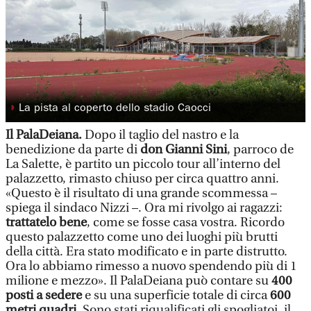
◗
La pista al coperto dello stadio Caocci
Il PalaDeiana.
Dopo il taglio del nastro e la
benedizione da parte di
don Gianni Sini
, parroco de
La Salette, è partito un piccolo tour all’interno del
palazzetto, rimasto chiuso per circa quattro anni.
«Questo è il risultato di una grande scommessa –
spiega il sindaco Nizzi –. Ora mi rivolgo ai ragazzi:
trattatelo bene
, come se fosse casa vostra. Ricordo
questo palazzetto come uno dei luoghi più brutti
della città. Era stato modificato e in parte distrutto.
Ora lo abbiamo rimesso a nuovo spendendo più di 1
milione e mezzo». Il PalaDeiana può contare su
400
posti a sedere
e su una superficie totale di circa
600
metri quadri
. Sono stati riqualificati gli spogliatoi, il