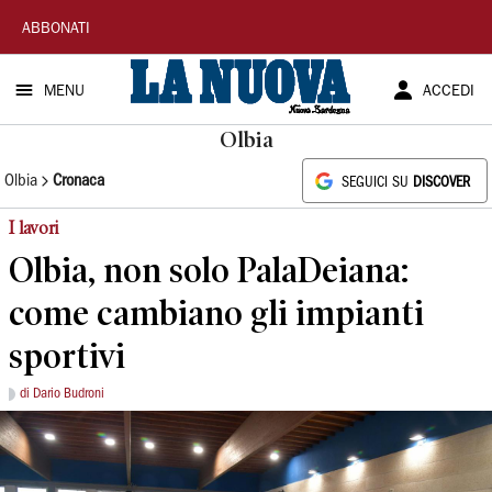
La
ABBONATI
Nuova
MENU
ACCEDI
Sardegna
Olbia
Olbia
Cronaca
SEGUICI SU
DISCOVER
I lavori
Olbia, non solo PalaDeiana:
come cambiano gli impianti
sportivi
di Dario Budroni