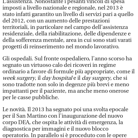
L’assistenza. Nonostante i pesanti vincoli di spesa
imposti a livello nazionale e regionale, nel 2013 è
stato infatti garantito un livello di servizi pari a quello
del 2012, con un aumento delle prestazioni
territoriali, in particolare nel campo dell’assistenza
residenziale, della riabilitazione, delle dipendenze e
della sofferenza mentale, area in cui sono stati varati
progetti di reinserimento nel mondo lavorativo.
Gli ospedali. Sul fronte ospedaliero, l’anno scorso ha
segnato un virtuoso calo dei ricoveri in regime
ordinario a favore di formule più appropriate, come il
week surgery
, il
day hospital
e il
day surgery
, che si
sono tradotte non solo in degenze più brevi e meno
impattanti per il paziente, ma anche meno onerose
per le casse pubbliche.
Le novità. Il 2013 ha segnato poi una svolta epocale
per il San Martino con l'inaugurazione del nuovo
corpo DEA, che ospita le attività di emergenza, la
diagnostica per immagini e il nuovo blocco
operatorio. In parallelo si è proceduto con le opere