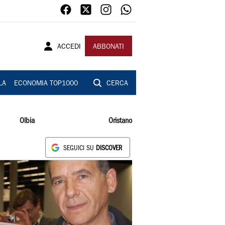
ACCEDI
ABBONATI
LA
ECONOMIA TOP1000
CERCA
Olbia
Oristano
SEGUICI SU
DISCOVER