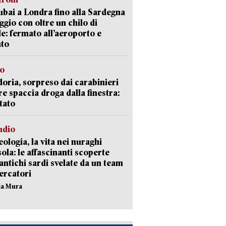
bai a Londra fino alla Sardegna
aggio con oltre un chilo di
le: fermato all’aeroporto e
ato
so
doria, sorpreso dai carabinieri
e spaccia droga dalla finestra:
tato
udio
ologia, la vita nei nuraghi
isola: le affascinanti scoperte
 antichi sardi svelate da un team
cercatori
nia Mura