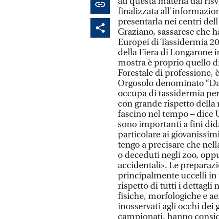
ad questa materia dai risvo
finalizzata all'informazio
presentarla nei centri del
Graziano, sassarese che h
Europei di Tassidermia 201
della Fiera di Longarone i
mostra è proprio quello d
Forestale di professione, 
Orgosolo denominato “Dalla
occupa di tassidermia per 
con grande rispetto della 
fascino nel tempo – dice 
sono importanti a fini did
particolare ai giovanissim
tengo a precisare che nell
o deceduti negli zoo, oppu
accidentali». Le prepara
principalmente uccelli in 
rispetto di tutti i dettagli
fisiche, morfologiche e a
inosservati agli occhi dei 
campionati, hanno consider