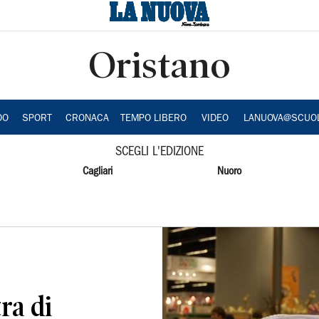
Oristano
DO
SPORT
CRONACA
TEMPO LIBERO
VIDEO
LANUOVA@SCUO
SCEGLI L'EDIZIONE
Cagliari
Nuoro
ra di