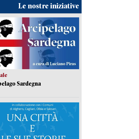
Le nostre iniziative
ale
pelago Sardegna