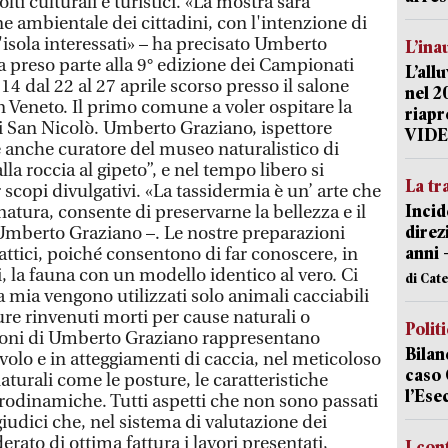
lti culturali e turistici. «La mostra sarà
ne ambientale dei cittadini, con l'intenzione di
l'isola interessati» – ha precisato Umberto
L’ina
a preso parte alla 9° edizione dei Campionati
L’all
4 dal 22 al 27 aprile scorso presso il salone
nel 2
n Veneto. Il primo comune a voler ospitare la
riapr
i San Nicolò. Umberto Graziano, ispettore
VID
è anche curatore del museo naturalistico di
 roccia al gipeto”, e nel tempo libero si
La tr
scopi divulgativi. «La tassidermia è un’ arte che
Incid
natura, consente di preservarne la bellezza e il
direz
Umberto Graziano –. Le nostre preparazioni
anni 
attici, poiché consentono di far conoscere, in
i, la fauna con un modello identico al vero. Ci
di Cat
a mia vengono utilizzati solo animali cacciabili
re rinvenuti morti per cause naturali o
Polit
zioni di Umberto Graziano rappresentano
Bilan
volo e in atteggiamenti di caccia, nel meticoloso
caso 
 naturali come le posture, le caratteristiche
l’Ese
erodinamiche. Tutti aspetti che non sono passati
giudici che, nel sistema di valutazione dei
ato di ottima fattura i lavori presentati,
I con