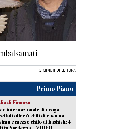
 imbalsamati
2 MINUTI DI LETTURA
Primo Piano
ia di Finanza
ico internazionale di droga,
cettati oltre 6 chili di cocaina
sima e mezzo chilo di hashish: 4
ti in Sardegna – VIDEO