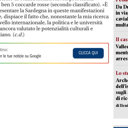
 ben 5 coccarde rosse (secondo classificato). «È
Da Du
esentare la Sardegna in queste manifestazioni
in vi
, dispiace il fatto che, nonostante la mia ricerca
cavia
vello internazionale, la politica e le università
mult
ancora valutato le potenzialità culturali e
iano. (
c.d.
)
Il ca
Valle
itmo:
mentr
CLICCA QUI
r le tue notizie su Google
arres
Lo st
Arche
dell’
sugli
di ri
di Ile