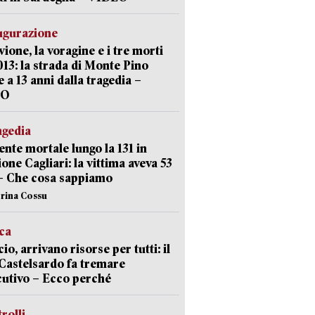
ugurazione
uvione, la voragine e i tre morti
013: la strada di Monte Pino
e a 13 anni dalla tragedia –
EO
agedia
ente mortale lungo la 131 in
ione Cagliari: la vittima aveva 53
– Che cosa sappiamo
erina Cossu
ica
cio, arrivano risorse per tutti: il
Castelsardo fa tremare
cutivo – Ecco perché
trolli