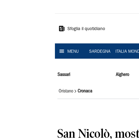
La
Nuova
Sardegna
Sfoglia il quotidiano
MENU
SARDEGNA
ITALIA MON
Sassari
Alghero
Oristano
Cronaca
San Nicolò, most