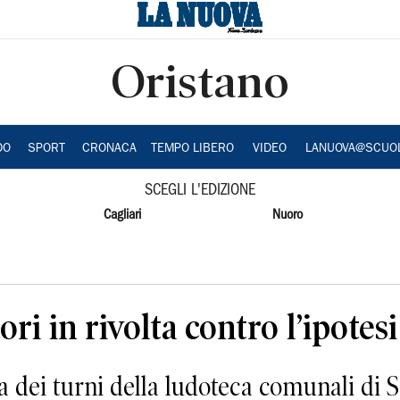
Oristano
DO
SPORT
CRONACA
TEMPO LIBERO
VIDEO
LANUOVA@SCUO
SCEGLI L'EDIZIONE
Cagliari
Nuoro
ri in rivolta contro l’ipotes
dei turni della ludoteca comunali di 