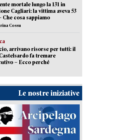
ente mortale lungo la 131 in
ione Cagliari: la vittima aveva 53
– Che cosa sappiamo
erina Cossu
ica
cio, arrivano risorse per tutti: il
Castelsardo fa tremare
cutivo – Ecco perché
Le nostre iniziative