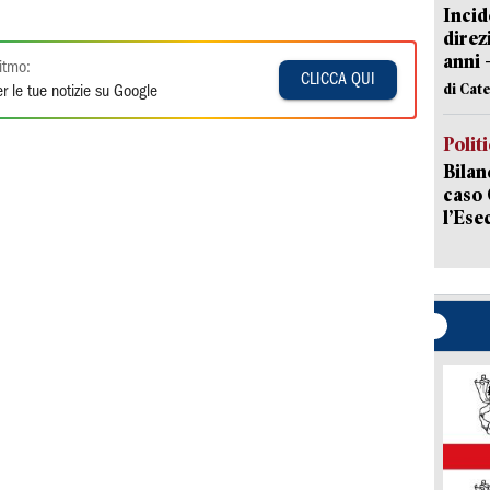
Incid
direz
anni 
itmo:
CLICCA QUI
di Cat
r le tue notizie su Google
Polit
Bilan
caso 
l’Ese