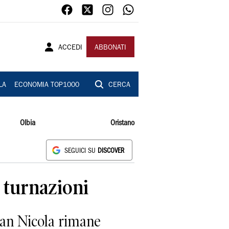
ACCEDI
ABBONATI
LA
ECONOMIA TOP1000
CERCA
Olbia
Oristano
SEGUICI SU
DISCOVER
i turnazioni
San Nicola rimane