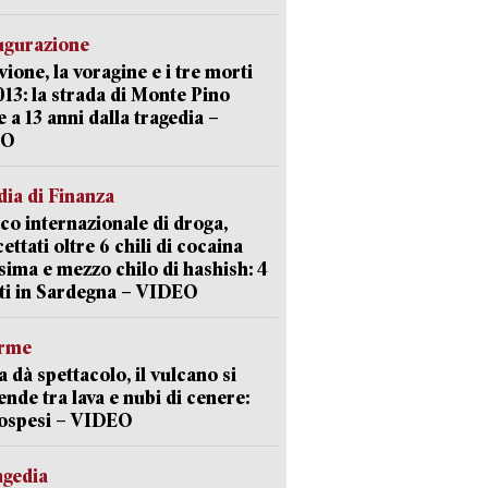
ugurazione
uvione, la voragine e i tre morti
013: la strada di Monte Pino
e a 13 anni dalla tragedia –
EO
ia di Finanza
ico internazionale di droga,
cettati oltre 6 chili di cocaina
sima e mezzo chilo di hashish: 4
ti in Sardegna – VIDEO
arme
a dà spettacolo, il vulcano si
ende tra lava e nubi di cenere:
sospesi – VIDEO
agedia