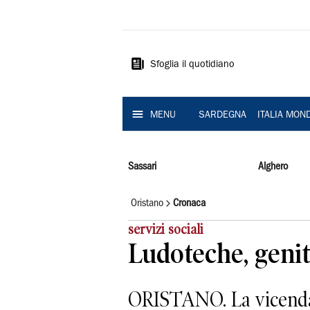
La
Nuova
Sardegna
Sfoglia il quotidiano
MENU
SARDEGNA
ITALIA MON
Sassari
Alghero
Oristano
Cronaca
servizi sociali
Ludoteche, genito
ORISTANO. La vicenda 