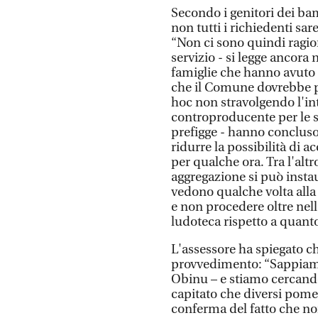
Secondo i genitori dei ba
non tutti i richiedenti sa
“Non ci sono quindi ragion
servizio - si legge ancora 
famiglie che hanno avuto ta
che il Comune dovrebbe p
hoc non stravolgendo l'in
controproducente per le st
prefigge - hanno concluso
ridurre la possibilità di a
per qualche ora. Tra l'alt
aggregazione si può insta
vedono qualche volta alla
e non procedere oltre nell'
ludoteca rispetto a quant
L'assessore ha spiegato 
provvedimento: “Sappiamo
Obinu – e stiamo cercando
capitato che diversi pomer
conferma del fatto che non