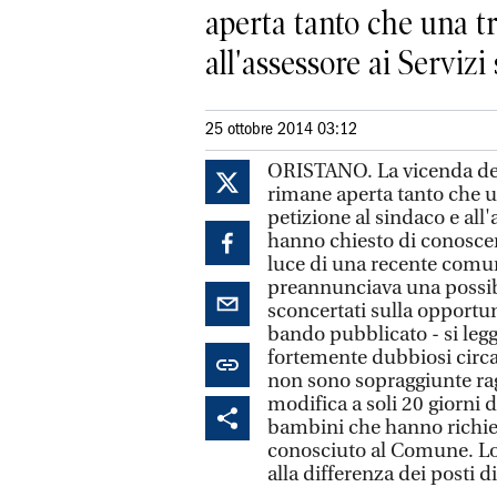
aperta tanto che una tr
all'assessore ai Servizi so
25 ottobre 2014 03:12
ORISTANO. La vicenda dei
rimane aperta tanto che u
petizione al sindaco e all'a
hanno chiesto di conoscere
luce di una recente comuni
preannunciava una possib
sconcertati sulla opportuni
bando pubblicato - si leg
fortemente dubbiosi circa
non sono sopraggiunte ragi
modifica a soli 20 giorni 
bambini che hanno richiest
conosciuto al Comune. Lo 
alla differenza dei posti 