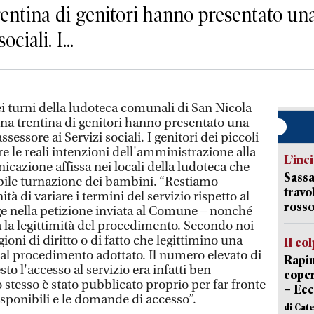
entina di genitori hanno presentato una
ciali. I...
 turni della ludoteca comunali di San Nicola
na trentina di genitori hanno presentato una
ssessore ai Servizi sociali. I genitori dei piccoli
 le reali intenzioni dell'amministrazione alla
L’inc
cazione affissa nei locali della ludoteca che
Sassa
ile turnazione dei bambini. “Restiamo
travo
tà di variare i termini del servizio rispetto al
rosso
ge nella petizione inviata al Comune – nonché
 la legittimità del procedimento. Secondo noi
oni di diritto o di fatto che legittimino una
Il co
dal procedimento adottato. Il numero elevato di
Rapin
o l'accesso al servizio era infatti ben
coper
stesso è stato pubblicato proprio per far fronte
– Ecc
disponibili e le domande di accesso”.
di Cat