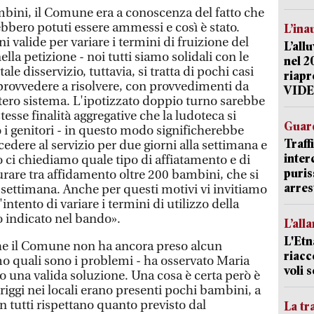
mbini, il Comune era a conoscenza del fatto che
rebbero potuti essere ammessi e così è stato.
L’ina
i valide per variare i termini di fruizione del
L’all
nella petizione - noi tutti siamo solidali con le
nel 2
le disservizio, tuttavia, si tratta di pochi casi
riapr
rovvedere a risolvere, con provvedimenti da
VID
tero sistema. L'ipotizzato doppio turno sarebbe
esse finalità aggregative che la ludoteca si
Guard
 i genitori - in questo modo significherebbe
Traff
ccedere al servizio per due giorni alla settimana e
inter
ro ci chiediamo quale tipo di affiatamento e di
puris
urare tra affidamento oltre 200 bambini, che si
arres
 settimana. Anche per questi motivi vi invitiamo
intento di variare i termini di utilizzo della
o indicato nel bando».
L’all
L'Etn
che il Comune non ha ancora preso alcun
riacc
 quali sono i problemi - ha osservato Maria
voli 
 una valida soluzione. Una cosa è certa però è
iggi nei locali erano presenti pochi bambini, a
 tutti rispettano quanto previsto dal
La tr