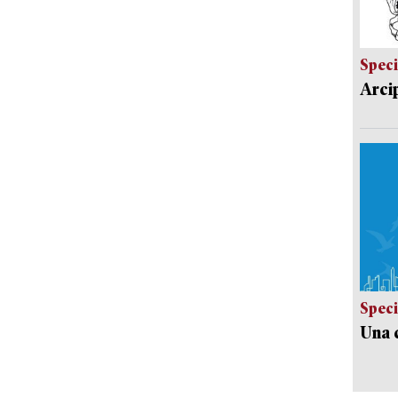
Speci
Arci
Speci
Una c