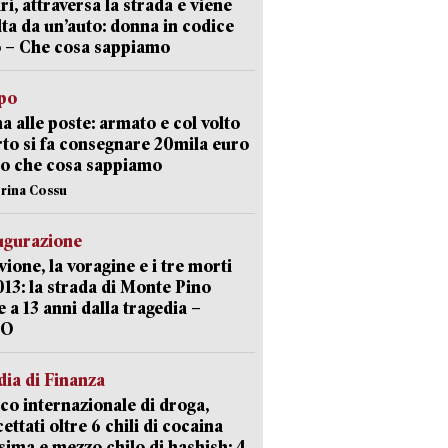
ri, attraversa la strada e viene
lta da un’auto: donna in codice
 – Che cosa sappiamo
lpo
a alle poste: armato e col volto
to si fa consegnare 20mila euro
o che cosa sappiamo
erina Cossu
ugurazione
uvione, la voragine e i tre morti
013: la strada di Monte Pino
e a 13 anni dalla tragedia –
EO
ia di Finanza
ico internazionale di droga,
cettati oltre 6 chili di cocaina
sima e mezzo chilo di hashish: 4