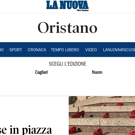
Oristano
DO
SPORT
CRONACA
TEMPO LIBERO
VIDEO
LANUOVA@SCUO
SCEGLI L'EDIZIONE
Cagliari
Nuoro
se in piazza