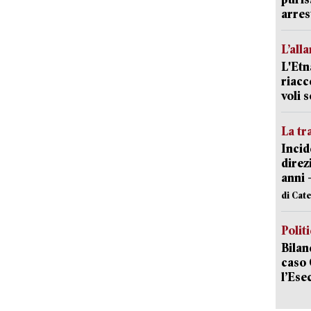
arres
L’all
L'Etn
riacc
voli 
La tr
Incid
direz
anni 
di Cat
Polit
Bilan
caso 
l’Ese