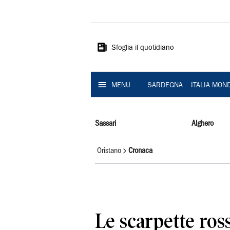
La
Nuova
Sardegna
Sfoglia il quotidiano
MENU
SARDEGNA
ITALIA MON
Sassari
Alghero
Oristano
Cronaca
Le scarpette ros