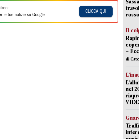
Sassa
travo
itmo:
CLICCA QUI
rosso
r le tue notizie su Google
Il co
Rapin
coper
– Ecc
di Cat
L’ina
L’all
nel 2
riapr
VID
Guard
Traff
inter
puris