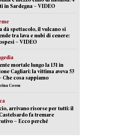
ti in Sardegna – VIDEO
arme
a dà spettacolo, il vulcano si
ende tra lava e nubi di cenere:
sospesi – VIDEO
agedia
ente mortale lungo la 131 in
ione Cagliari: la vittima aveva 53
– Che cosa sappiamo
erina Cossu
ica
cio, arrivano risorse per tutti: il
Castelsardo fa tremare
cutivo – Ecco perché