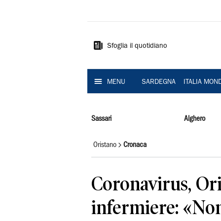
La
Nuova
Sardegna
Sfoglia il quotidiano
MENU
SARDEGNA
ITALIA MON
Sassari
Alghero
Oristano
Cronaca
Coronavirus, Ori
infermiere: «No