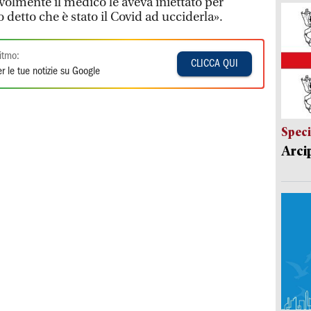
volmente il medico le aveva iniettato per
 detto che è stato il Covid ad ucciderla».
itmo:
CLICCA QUI
r le tue notizie su Google
Speci
Arci