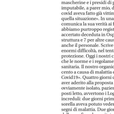
mascherine e i presidi di 
imputabile, a parer mio, de
covid aveva fatto già vittim
quella situazione». In una l
comunica la sua verità ai 
abbiamo purtroppo regist
accertato deceduta in Osp
struttura e 7 per altre ca
anche il personale. Scrive
enormi difficoltà, nel tenta
protezione. Oggi i nostri c
che le norme e i regolamen
sanitaria. Il nostro organi
cento a causa di malattia 
Covid19». Quattro giorni 
aver aderito alla proposta
ovviamente isolato, pazie
posti letto, avvertono i L
increduli: due giorni prim
sorella aveva potuto vede
segni di malattia. Due gio