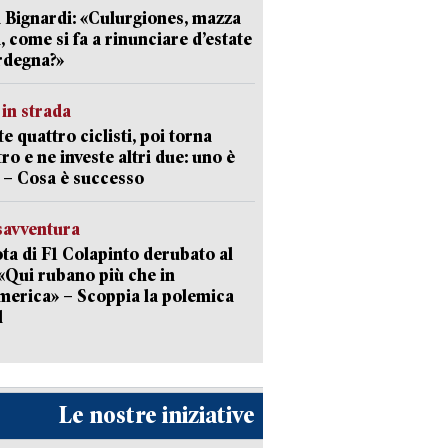
 Bignardi: «Culurgiones, mazza
a, come si fa a rinunciare d’estate
rdegna?»
in strada
te quattro ciclisti, poi torna
tro e ne investe altri due: uno è
 – Cosa è successo
savventura
lota di F1 Colapinto derubato al
 «Qui rubano più che in
erica» – Scoppia la polemica
l
Le nostre iniziative