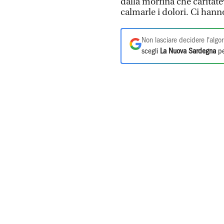
dalla morfina che caritate
calmarle i dolori. Ci hanno
Non lasciare decidere l'algor
scegli
La Nuova Sardegna
pe