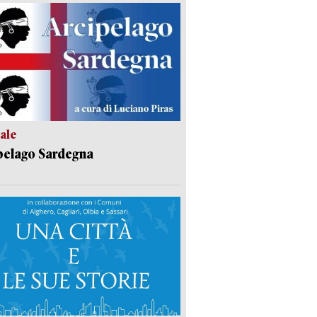
ale
pelago Sardegna