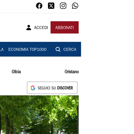
ACCEDI
ABBONATI
LA
ECONOMIA TOP1000
CERCA
Olbia
Oristano
SEGUICI SU
DISCOVER