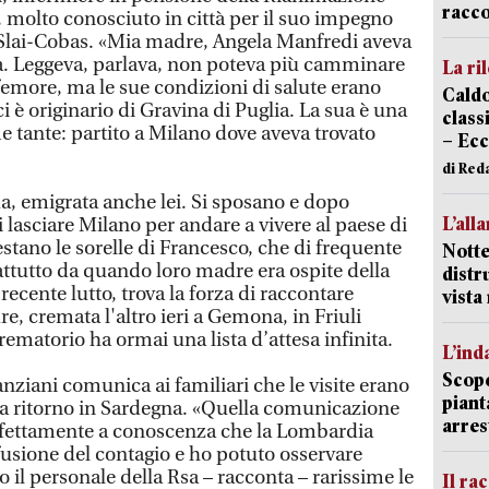
racco
, molto conosciuto in città per il suo impegno
o Slai-Cobas. «Mia madre, Angela Manfredi aveva
a. Leggeva, parlava, non poteva più camminare
La ri
 femore, ma le sue condizioni di salute erano
Caldo
 è originario di Gravina di Puglia. La sua è una
classi
e tante: partito a Milano dove aveva trovato
– Ecc
di Red
a, emigrata anche lei. Si sposano e dopo
L’all
lasciare Milano per andare a vivere al paese di
stano le sorelle di Francesco, che di frequente
Notte
attutto da quando loro madre era ospite della
distr
recente lutto, trova la forza di raccontare
vist
re, cremata l'altro ieri a Gemona, in Friuli
rematorio ha ormai una lista d’attesa infinita.
L’ind
Scope
nziani comunica ai familiari che le visite erano
piant
fa ritorno in Sardegna. «Quella comunicazione
arres
rfettamente a conoscenza che la Lombardia
ffusione del contagio e ho potuto osservare
 il personale della Rsa – racconta – rarissime le
Il ra