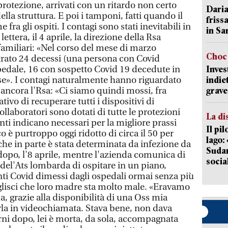
protezione, arrivati con un ritardo non certo
Daria
lla struttura. E poi i tamponi, fatti quando il
friss
e fra gli ospiti. I contagi sono stati inevitabili in
in Sa
ettera, il 4 aprile, la direzione della Rsa
familiari: «Nel corso del mese di marzo
Choc 
rato 24 decessi (una persona con Covid
edale, 16 con sospetto Covid 19 decedute in
Inves
use». I contagi naturalmente hanno riguardato
indie
 ancora l'Rsa: «Ci siamo quindi mossi, fra
grave
tivo di recuperare tutti i dispositivi di
ollaboratori sono dotati di tutte le protezioni
La di
ti indicano necessari per la migliore prassi
Il pi
co è purtroppo oggi ridotto di circa il 50 per
lago:
che in parte è stata determinata da infezione da
Sudam
dopo, l'8 aprile, mentre l'azienda comunica di
socia
 del'Ats lombarda di ospitare in un piano,
nti Covid dimessi dagli ospedali ormai senza più
oglisci che loro madre sta molto male. «Eravamo
a, grazie alla disponibilità di una Oss mia
rla in videochiamata. Stava bene, non dava
rni dopo, lei è morta, da sola, accompagnata