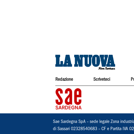
Redazione
Scriveteci
P
Sae Sardegna SpA – sede legale Zona industri
di Sassari 02328540683 – CF e Partita IVA