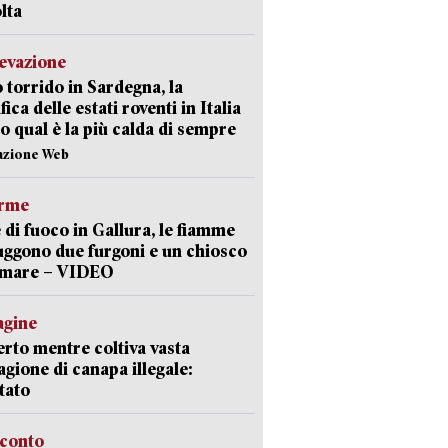
lta
levazione
 torrido in Sardegna, la
fica delle estati roventi in Italia
o qual è la più calda di sempre
azione Web
arme
 di fuoco in Gallura, le fiamme
uggono due furgoni e un chiosco
a mare – VIDEO
agine
rto mentre coltiva vasta
agione di canapa illegale:
tato
cconto