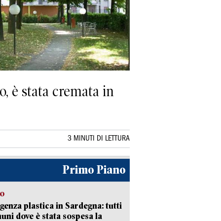
o, è stata cremata in
3 MINUTI DI LETTURA
Primo Piano
so
enza plastica in Sardegna: tutti
uni dove è stata sospesa la