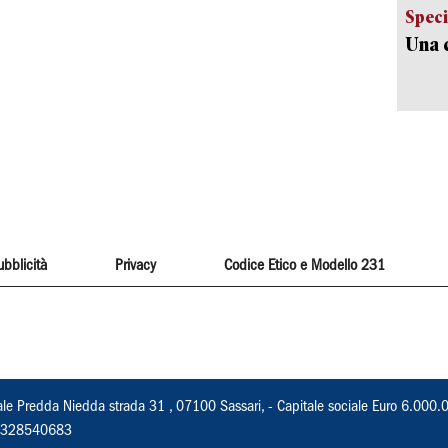
Speci
Una c
ubblicità
Privacy
Codice Etico e Modello 231
ale Predda Niedda strada 31 , 07100 Sassari, - Capitale sociale Euro 6.000.
 02328540683