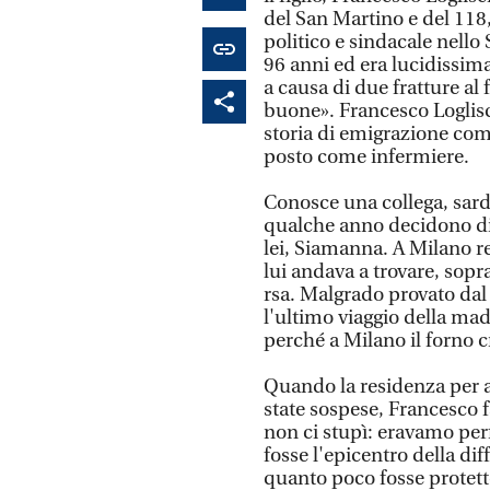
del San Martino e del 118
politico e sindacale nell
96 anni ed era lucidissim
a causa di due fratture al
buone». Francesco Loglisci
storia di emigrazione com
posto come infermiere.
Conosce una collega, sard
qualche anno decidono di 
lei, Siamanna. A Milano re
lui andava a trovare, sopr
rsa. Malgrado provato dal 
l'ultimo viaggio della mad
perché a Milano il forno c
Quando la residenza per a
state sospese, Francesco 
non ci stupì: eravamo pe
fosse l'epicentro della di
quanto poco fosse protetto