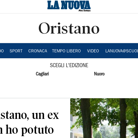
Oristano
DO
SPORT
CRONACA
TEMPO LIBERO
VIDEO
LANUOVA@SCUO
SCEGLI L'EDIZIONE
Cagliari
Nuoro
stano, un ex
n ho potuto