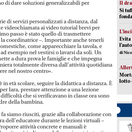
di dare soluzioni generalizzabili per
Il d
Si tuf
fonda
ie di servizi personalizzati a distanza, dal
te videochiamata ai video tutorial brevi per
L’inc
 primo passo è stato quello di trasmettere
Evita
e la coordinatrice –. Importante anche tenerli
l’aut
 domestiche, come apparecchiare la tavola, e
ad esempio nel vestirsi o lavarsi da soli. Un
di Nic
ette a dura prova le famiglie e che impegna
iera totalmente diversa dall’attività quotidiana
Aller
ere nel nostro centro».
Morta
lotto
 in età scolare, seguire la didattica a distanza. È
er Iara, prestare attenzione a una lezione
ifficoltà che si verificavano in classe ora sono
adre della bambina.
 fa siamo riusciti, grazie alla collaborazione con
ura dell’educatore durante le lezioni virtuali –
roporre attività concrete e manuali è