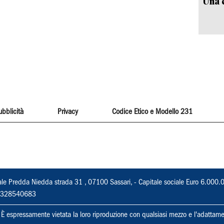
Una c
ubblicità
Privacy
Codice Etico e Modello 231
ale Predda Niedda strada 31 , 07100 Sassari, - Capitale sociale Euro 6.000.
 02328540683
ti. È espressamente vietata la loro riproduzione con qualsiasi mezzo e l'adattame