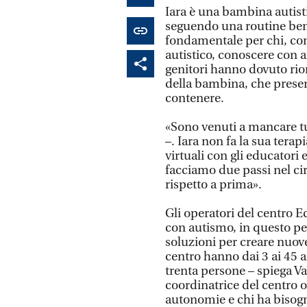
Iara è una bambina autisti
seguendo una routine ben d
fondamentale per chi, com
autistico, conoscere con an
genitori hanno dovuto rior
della bambina, che presenta
contenere.
«Sono venuti a mancare tut
–. Iara non fa la sua ter
virtuali con gli educatori
facciamo due passi nel ci
rispetto a prima».
Gli operatori del centro Ec
con autismo, in questo pe
soluzioni per creare nuove 
centro hanno dai 3 ai 45 a
trenta persone – spiega Va
coordinatrice del centro o
autonomie e chi ha bisogn