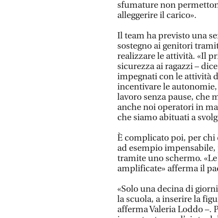
sfumature non permettono 
alleggerire il carico».
Il team ha previsto una ser
sostegno ai genitori trami
realizzare le attività. «Il
sicurezza ai ragazzi – dic
impegnati con le attività
incentivare le autonomie, 
lavoro senza pause, che m
anche noi operatori in man
che siamo abituati a svolg
È complicato poi, per chi è
ad esempio impensabile, p
tramite uno schermo. «Le d
amplificate» afferma il p
«Solo una decina di giorni
la scuola, a inserire la fig
afferma Valeria Loddo –. P