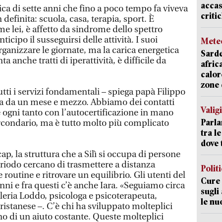
accas
ca di sette anni che fino a poco tempo fa viveva
criti
efinita: scuola, casa, terapia, sport. È
e lei, è affetto da sindrome dello spettro
ticipo il susseguirsi delle attività. I suoi
Mete
ganizzare le giornate, ma la carica energetica
Sarde
 anche tratti di iperattività, è difficile da
afric
calor
zone 
ti i servizi fondamentali – spiega papà Filippo
apia da un mese e mezzo. Abbiamo dei contatti
Valig
 e ogni tanto con l’autocertificazione in mano
Parla
rcondario, ma è tutto molto più complicato
tra l
dove 
ap, la struttura che a Silì si occupa di persone
riodo cercano di trasmettere a distanza
Polit
routine e ritrovare un equilibrio. Gli utenti del
Cure 
nni e fra questi c’è anche Iara. «Seguiamo circa
sugli
leria Loddo, psicologa e psicoterapeuta,
le nu
ristanese –. C’è chi ha sviluppato molteplici
o di un aiuto costante. Queste molteplici