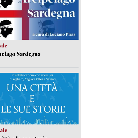
ale
pelago Sardegna
ale