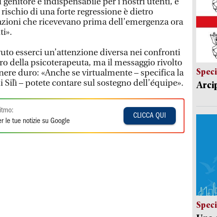
 genitore è indispensabile per i nostri utenti, e
 rischio di una forte regressione è dietro
lazioni che ricevevano prima dell’emergenza ora
ti».
uto esserci un’attenzione diversa nei confronti
iero della psicoterapeuta, ma il messaggio rivolto
Speci
tenere duro: «Anche se virtualmente – specifica la
i Silì – potete contare sul sostegno dell’équipe».
Arci
itmo:
CLICCA QUI
r le tue notizie su Google
Speci