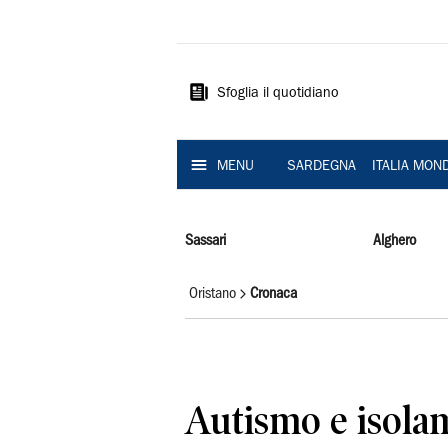
La
Nuova
Sardegna
Sfoglia il quotidiano
MENU
SARDEGNA
ITALIA MON
Sassari
Alghero
Oristano
Cronaca
Autismo e isolam