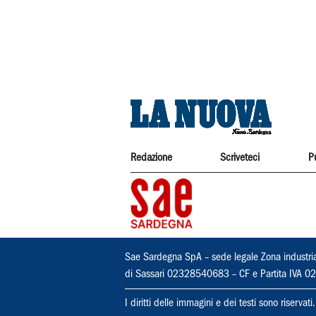
Redazione
Scriveteci
P
Sae Sardegna SpA – sede legale Zona industri
di Sassari 02328540683 – CF e Partita IVA
I diritti delle immagini e dei testi sono riserva