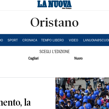
Oristano
DO
SPORT
CRONACA
TEMPO LIBERO
VIDEO
LANUOVA@SCUO
SCEGLI L'EDIZIONE
Cagliari
Nuoro
ento, la