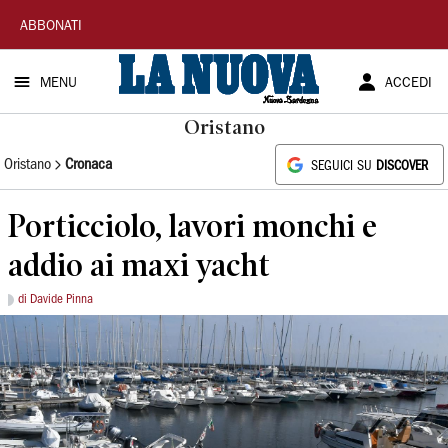
La
ABBONATI
Nuova
MENU
ACCEDI
Sardegna
Oristano
Oristano
Cronaca
SEGUICI SU
DISCOVER
Porticciolo, lavori monchi e
addio ai maxi yacht
di Davide Pinna