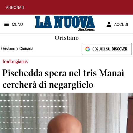
La
ABBONATI
Nuova
MENU
ACCEDI
Sardegna
Oristano
Oristano
Cronaca
SEGUICI SU
DISCOVER
fordongianus
Pischedda spera nel tris Manai
cercherà di negarglielo