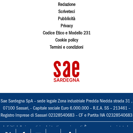
Redazione
Scriveteci
Pubblicità
Privacy
Codice Etico e Modello 231
Cookie policy
Termini e condizioni
Sae Sardegna SpA – sede legale Zona industriale Predda Niedda strada 31 ,
07100 Sassari, - Capitale sociale Euro 6.000.000 – R.E.A. SS – 213461 –
Registro Imprese di Sassari 02328540683 – CF e Partita IVA 02328540683
I diritti delle immagini e dei testi sono riservati. È espressamente vietata la