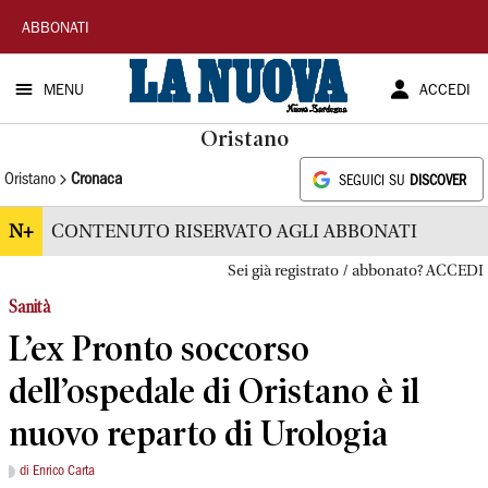
La
ABBONATI
Nuova
MENU
ACCEDI
Sardegna
Oristano
Oristano
Cronaca
SEGUICI SU
DISCOVER
N+
CONTENUTO RISERVATO AGLI ABBONATI
Sei già registrato / abbonato? ACCEDI
Sanità
L’ex Pronto soccorso
dell’ospedale di Oristano è il
nuovo reparto di Urologia
di Enrico Carta