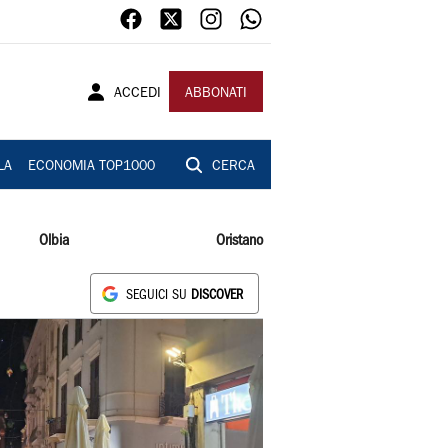
ACCEDI
ABBONATI
LA
ECONOMIA TOP1000
CERCA
Olbia
Oristano
SEGUICI SU
DISCOVER