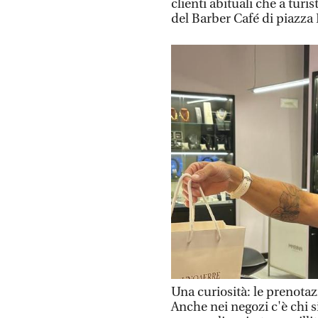
clienti abituali che a turi
del Barber Café di piazza
Una curiosità: le prenotaz
Anche nei negozi c'è chi si