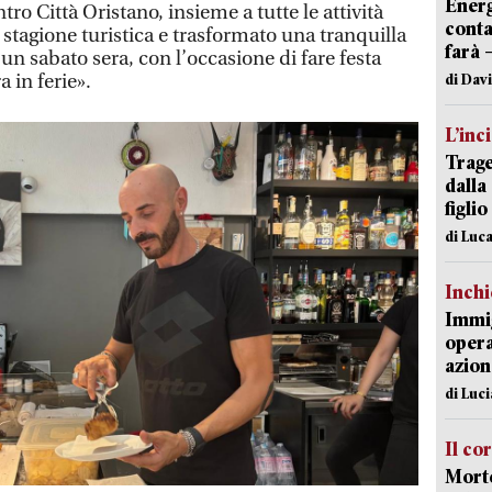
Energ
o Città Oristano, insieme a tutte le attività
conta
a stagione turistica e trasformato una tranquilla
farà 
 un sabato sera, con l’occasione di fare festa
 in ferie».
di Dav
L’inc
Trage
dalla
figlio
di Luca
Inch
Immig
opera
azion
di Luc
Il co
Morte