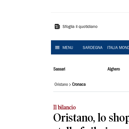
La
Nuova
Sardegna
Sfoglia il quotidiano
MENU
SARDEGNA
ITALIA MON
Sassari
Alghero
Oristano
Cronaca
Il bilancio
Oristano, lo sho