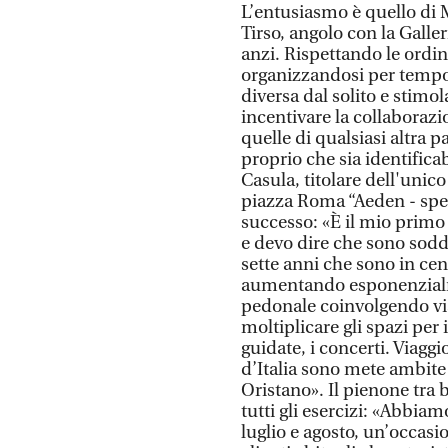
L’entusiasmo è quello di 
Tirso, angolo con la Galle
anzi. Rispettando le ordin
organizzandosi per tempo, 
diversa dal solito e stimo
incentivare la collaboraz
quelle di qualsiasi altra 
proprio che sia identifica
Casula, titolare dell'unico
piazza Roma “Aeden - spec
successo: «È il mio prim
e devo dire che sono sodd
sette anni che sono in cent
aumentando esponenzialm
pedonale coinvolgendo via
moltiplicare gli spazi per i
guidate, i concerti. Viaggi
d’Italia sono mete ambite
Oristano». Il pienone tra 
tutti gli esercizi: «Abbiam
luglio e agosto, un’occasi