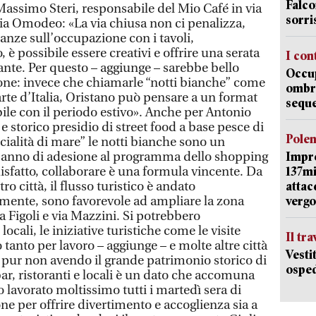
Falco
Massimo Steri, responsabile del Mio Café in via
sorri
ria Omodeo: «La via chiusa non ci penalizza,
anze sull’occupazione con i tavoli,
è possibile essere creativi e offrire una serata
I con
lante. Per questo – aggiunge – sarebbe bello
Occup
ione: invece che chiamarle “notti bianche” come
ombrel
parte d’Italia, Oristano può pensare a un format
sequ
bile con il periodo estivo». Anche per Antonio
 e storico presidio di street food a base pesce di
Pole
ialità di mare” le notti bianche sono un
o anno di adesione al programma dello shopping
Impr
isfatto, collaborare è una formula vincente. Da
137mi
ro città, il flusso turistico è andato
attac
ente, sono favorevole ad ampliare la zona
vergo
 Figoli e via Mazzini. Si potrebbero
 locali, le iniziative turistiche come le visite
Il tr
o tanto per lavoro – aggiunge – e molte altre città
Vesti
 pur non avendo il grande patrimonio storico di
osped
bar, ristoranti e locali è un dato che accomuna
o lavorato moltissimo tutti i martedì sera di
one per offrire divertimento e accoglienza sia a