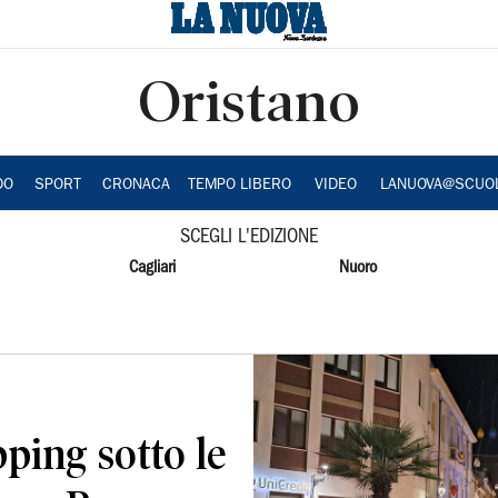
Oristano
DO
SPORT
CRONACA
TEMPO LIBERO
VIDEO
LANUOVA@SCUO
SCEGLI L'EDIZIONE
Cagliari
Nuoro
pping sotto le