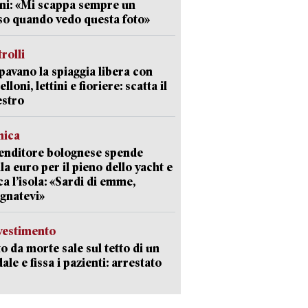
ni: «Mi scappa sempre un
so quando vedo questa foto»
trolli
avano la spiaggia libera con
loni, lettini e fioriere: scatta il
estro
mica
enditore bolognese spende
la euro per il pieno dello yacht e
ca l’isola: «Sardi di emme,
gnatevi»
avestimento
to da morte sale sul tetto di un
ale e fissa i pazienti: arrestato