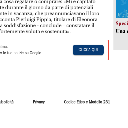
ità cosa regalare o comprare: «Mi è capitato
e durante il giorno da parte di potenziali
nte in vacanza, che preannunciavano il loro
acconta Pierluigi Pippia, titolare di Eleonora
Speci
a soddisfazione - conclude – constatare il
Una c
 fortemente voluta e sostenuta».
itmo:
CLICCA QUI
r le tue notizie su Google
ubblicità
Privacy
Codice Etico e Modello 231