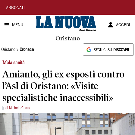
La
ABBONATI
Nuova
MENU
ACCEDI
Sardegna
Oristano
Oristano
Cronaca
SEGUICI SU
DISCOVER
Mala sanità
Amianto, gli ex esposti contro
l’Asl di Oristano: «Visite
specialistiche inaccessibili»
di Michela Cuccu