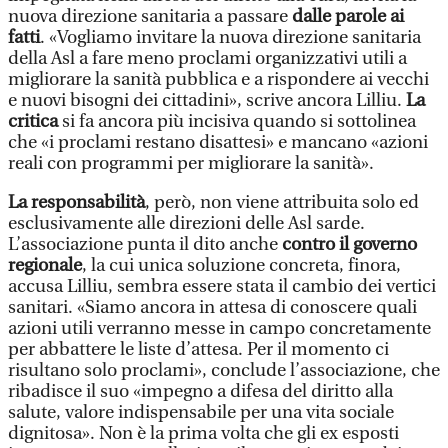
nuova direzione sanitaria a passare
dalle parole ai
fatti
. «Vogliamo invitare la nuova direzione sanitaria
della Asl a fare meno proclami organizzativi utili a
migliorare la sanità pubblica e a rispondere ai vecchi
e nuovi bisogni dei cittadini», scrive ancora Lilliu.
La
critica
si fa ancora più incisiva quando si sottolinea
che «i proclami restano disattesi» e mancano «azioni
reali con programmi per migliorare la sanità».
La responsabilità
, però, non viene attribuita solo ed
esclusivamente alle direzioni delle Asl sarde.
L’associazione punta il dito anche
contro il governo
regionale
, la cui unica soluzione concreta, finora,
accusa Lilliu, sembra essere stata il cambio dei vertici
sanitari. «Siamo ancora in attesa di conoscere quali
azioni utili verranno messe in campo concretamente
per abbattere le liste d’attesa. Per il momento ci
risultano solo proclami», conclude l’associazione, che
ribadisce il suo «impegno a difesa del diritto alla
salute, valore indispensabile per una vita sociale
dignitosa». Non è la prima volta che gli ex esposti