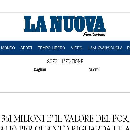
A MONDO
SPORT
TEMPO LIBERO
VIDEO
LANUOVA@SCUOLA
E
SCEGLI L'EDIZIONE
Cagliari
Nuoro
E 361 MILIONI E’ IL VALORE DEL PO
ALE) PER QUANTO RIGUARDA LE A