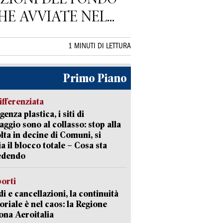
HE AVVIATE NEL...
1 MINUTI DI LETTURA
Primo Piano
ifferenziata
enza plastica, i siti di
aggio sono al collasso: stop alla
lta in decine di Comuni, si
ia il blocco totale – Cosa sta
edendo
orti
di e cancellazioni, la continuità
toriale è nel caos: la Regione
ona Aeroitalia