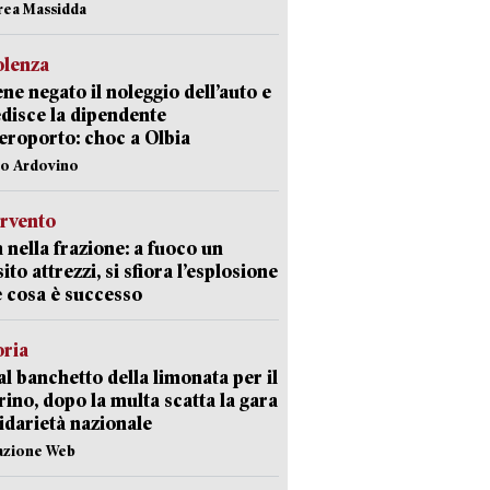
rea Massidda
olenza
ene negato il noleggio dell’auto e
disce la dipendente
aeroporto: choc a Olbia
lo Ardovino
ervento
 nella frazione: a fuoco un
ito attrezzi, si sfiora l’esplosione
 cosa è successo
oria
al banchetto della limonata per il
ino, dopo la multa scatta la gara
lidarietà nazionale
azione Web