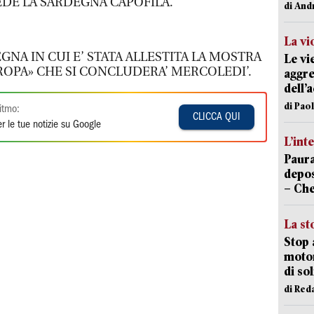
DE LA SARDEGNA CAPOFILA.
di And
La vi
NA IN CUI E’ STATA ALLESTITA LA MOSTRA
Le vi
UROPA» CHE SI CONCLUDERA’ MERCOLEDI’.
aggre
dell’
di Pao
itmo:
CLICCA QUI
r le tue notizie su Google
L’int
Paura
depos
– Che
La st
Stop 
motor
di so
di Red