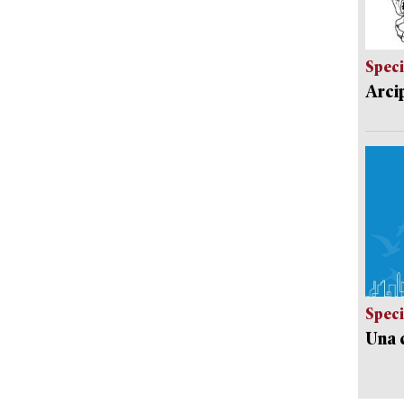
Speci
Arci
Speci
Una c