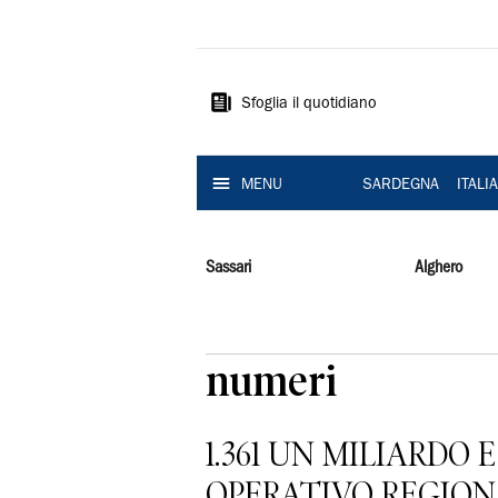
La
Nuova
Sardegna
Sfoglia il quotidiano
MENU
SARDEGNA
ITALI
Sassari
Alghero
numeri
1.361 UN MILIARDO 
OPERATIVO REGION