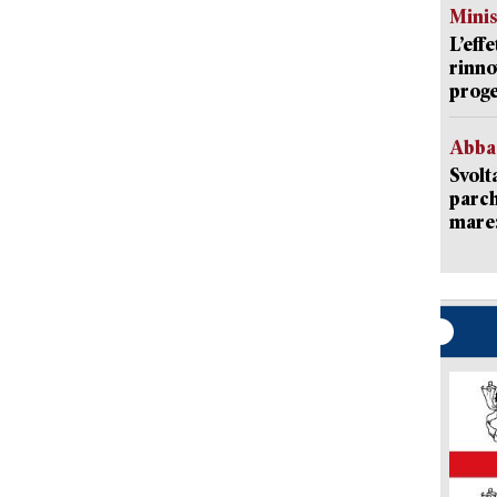
Mini
L’eff
rinno
proge
Abba
Svolt
parch
mare: 