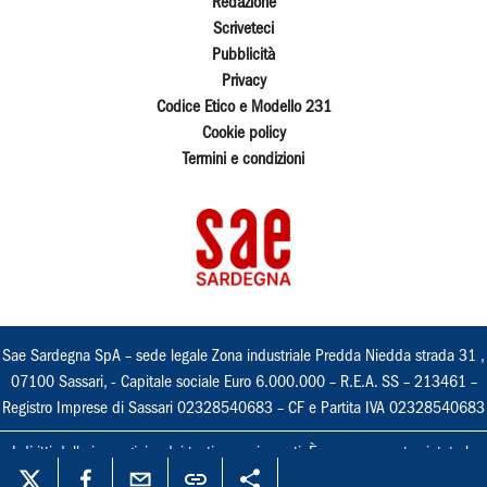
Redazione
Scriveteci
Pubblicità
Privacy
Codice Etico e Modello 231
Cookie policy
Termini e condizioni
Sae Sardegna SpA – sede legale Zona industriale Predda Niedda strada 31 ,
07100 Sassari, - Capitale sociale Euro 6.000.000 – R.E.A. SS – 213461 –
Registro Imprese di Sassari 02328540683 – CF e Partita IVA 02328540683
I diritti delle immagini e dei testi sono riservati. È espressamente vietata la
loro riproduzione con qualsiasi mezzo e l'adattamento totale o parziale.