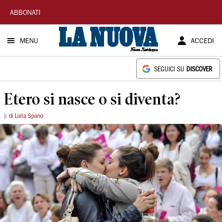
La
ABBONATI
Nuova
MENU
ACCEDI
Sardegna
SEGUICI SU
DISCOVER
Etero si nasce o si diventa?
di Lolla Spano