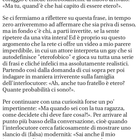
«Ma tu, quand'è che hai capito di essere etero?».
Se ci fermiamo a riflettere su questa frase, in tempo
zero arriveremmo ad affermare che sia priva di senso,
ma in fondo c'è chi, a parti invertite, se la sente
ripetere da una vita intera! Ed è proprio su questo
argomento che la rete ci offre un video a mio parere
imperdibile, in cui un attore interpreta un gay che si
autodefinisce "eterofobico" e gioca su tutta una serie
di frasi e cliché infelici ma assolutamente realistici.
Partendo così dalla domanda di cui sopra per poi
indagare in maniera irriverente sulla famiglia
dell'interlocutore: «Ah, anche tuo fratello è etero?
Quante probabilità ci sono?».
Per continuare con una curiosità forse un po'
impertinente: «Ma quando sei con la tua ragazza,
come decidete chi deve fare cosa?!». Per arrivare al
punto più basso della conversazione, cioè quando
l'interlocutore cerca faticosamente di mostrare uno
slancio di (falsa) modernità: «Sai anche il mio