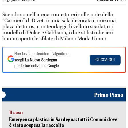
22 giugno 2014 03:20
1 MINUTI DI LETTURA
Scendono nell'arena come toreri sulle note della
“Carmen” di Bizet, in una sala decorata come una
plaza de toros, con tendaggi di velluto scarlatto, i
modelli di Dolce e Gabbana, i due stilisti che ieri
hanno aperto le sfilate di Milano Moda Uomo.
Non lasciare decidere l'algoritmo:
CLICCA QUI
scegli
La Nuova Sardegna
per le tue notizie su Google
Primo Piano
Il caso
Emergenza plastica in Sardegna: tutti i Comuni dove
è stata sospesa la raccolta