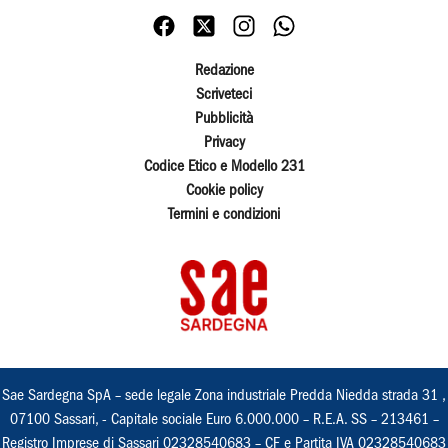
Redazione
Scriveteci
Pubblicità
Privacy
Codice Etico e Modello 231
Cookie policy
Termini e condizioni
Sae Sardegna SpA – sede legale Zona industriale Predda Niedda strada 31 ,
07100 Sassari, - Capitale sociale Euro 6.000.000 – R.E.A. SS – 213461 –
Registro Imprese di Sassari 02328540683 – CF e Partita IVA 02328540683