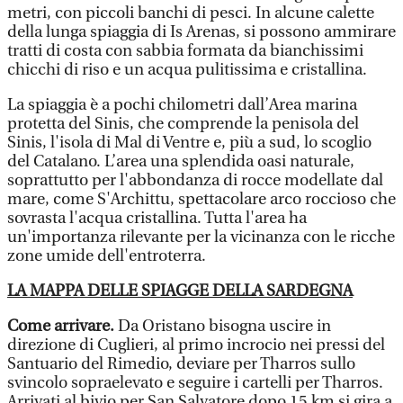
metri, con piccoli banchi di pesci. In alcune calette
della lunga spiaggia di Is Arenas, si possono ammirare
tratti di costa con sabbia formata da bianchissimi
chicchi di riso e un acqua pulitissima e cristallina.
La spiaggia è a pochi chilometri dall’Area marina
protetta del Sinis, che comprende la penisola del
Sinis, l'isola di Mal di Ventre e, più a sud, lo scoglio
del Catalano. L’area una splendida oasi naturale,
soprattutto per l'abbondanza di rocce modellate dal
mare, come S'Archittu, spettacolare arco roccioso che
sovrasta l'acqua cristallina. Tutta l'area ha
un'importanza rilevante per la vicinanza con le ricche
zone umide dell'entroterra.
LA MAPPA DELLE SPIAGGE DELLA SARDEGNA
Come arrivare.
Da Oristano bisogna uscire in
direzione di Cuglieri, al primo incrocio nei pressi del
Santuario del Rimedio, deviare per Tharros sullo
svincolo sopraelevato e seguire i cartelli per Tharros.
Arrivati al bivio per San Salvatore dopo 15 km si gira a