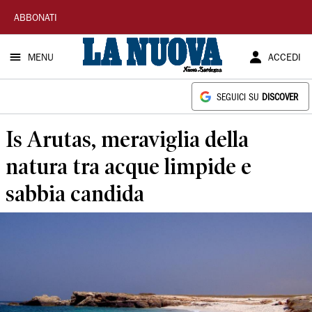
La
ABBONATI
Nuova
MENU
ACCEDI
Sardegna
SEGUICI SU
DISCOVER
Is Arutas, meraviglia della
natura tra acque limpide e
sabbia candida