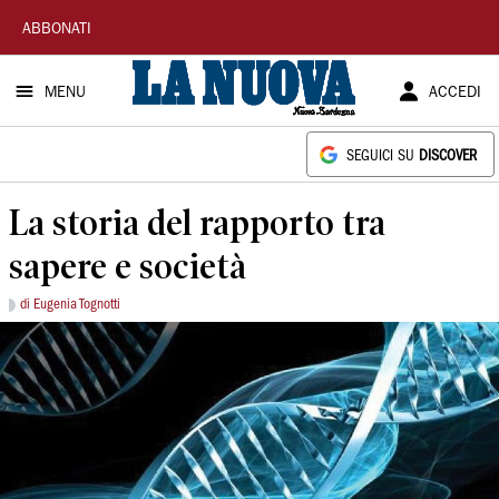
La
ABBONATI
Nuova
MENU
ACCEDI
Sardegna
SEGUICI SU
DISCOVER
La storia del rapporto tra
sapere e società
di Eugenia Tognotti