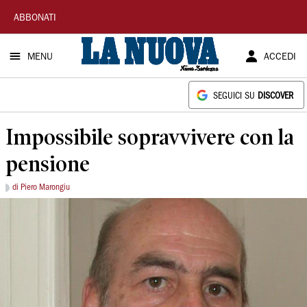
La
ABBONATI
Nuova
MENU
ACCEDI
Sardegna
SEGUICI SU
DISCOVER
Impossibile sopravvivere con la
pensione
di Piero Marongiu