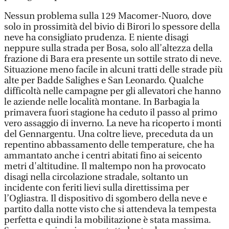
Nessun problema sulla 129 Macomer-Nuoro, dove
solo in prossimità del bivio di Birori lo spessore della
neve ha consigliato prudenza. E niente disagi
neppure sulla strada per Bosa, solo all’altezza della
frazione di Bara era presente un sottile strato di neve.
Situazione meno facile in alcuni tratti delle strade più
alte per Badde Salighes e San Leonardo. Qualche
difficoltà nelle campagne per gli allevatori che hanno
le aziende nelle località montane. In Barbagia la
primavera fuori stagione ha ceduto il passo al primo
vero assaggio di inverno. La neve ha ricoperto i monti
del Gennargentu. Una coltre lieve, preceduta da un
repentino abbassamento delle temperature, che ha
ammantato anche i centri abitati fino ai seicento
metri d'altitudine. Il maltempo non ha provocato
disagi nella circolazione stradale, soltanto un
incidente con feriti lievi sulla direttissima per
l’Ogliastra. Il dispositivo di sgombero della neve e
partito dalla notte visto che si attendeva la tempesta
perfetta e quindi la mobilitazione è stata massima.