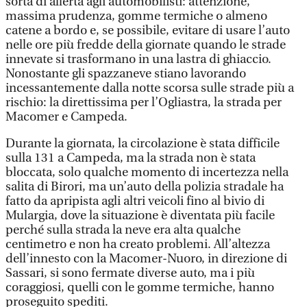
sorta di allerta agli automobilisti: attenzione,
massima prudenza, gomme termiche o almeno
catene a bordo e, se possibile, evitare di usare l’auto
nelle ore più fredde della giornate quando le strade
innevate si trasformano in una lastra di ghiaccio.
Nonostante gli spazzaneve stiano lavorando
incessantemente dalla notte scorsa sulle strade più a
rischio: la direttissima per l’Ogliastra, la strada per
Macomer e Campeda.
Durante la giornata, la circolazione è stata difficile
sulla 131 a Campeda, ma la strada non è stata
bloccata, solo qualche momento di incertezza nella
salita di Birori, ma un’auto della polizia stradale ha
fatto da apripista agli altri veicoli fino al bivio di
Mulargia, dove la situazione è diventata più facile
perché sulla strada la neve era alta qualche
centimetro e non ha creato problemi. All’altezza
dell’innesto con la Macomer-Nuoro, in direzione di
Sassari, si sono fermate diverse auto, ma i più
coraggiosi, quelli con le gomme termiche, hanno
proseguito spediti.