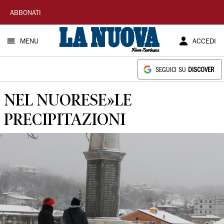
La
ABBONATI
Nuova
MENU
ACCEDI
Sardegna
SEGUICI SU
DISCOVER
NEL NUORESE»LE
PRECIPITAZIONI