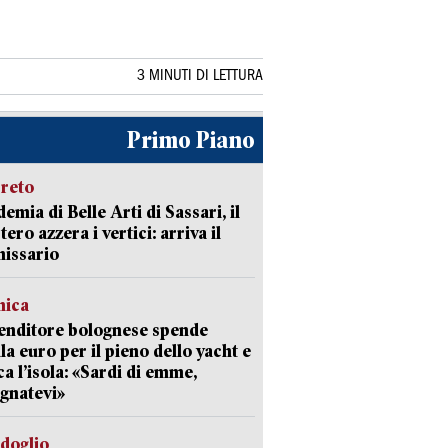
3 MINUTI DI LETTURA
Primo Piano
creto
emia di Belle Arti di Sassari, il
tero azzera i vertici: arriva il
issario
mica
enditore bolognese spende
la euro per il pieno dello yacht e
ca l’isola: «Sardi di emme,
gnatevi»
rdoglio