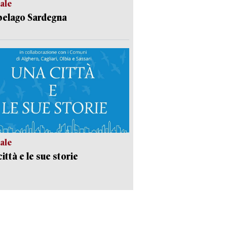
ale
pelago Sardegna
ale
ittà e le sue storie