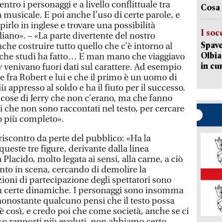
ntro i personaggi e a livello conflittuale tra
Cosa 
 musicale. E poi anche l’uso di certe parole, e
pirlo in inglese e trovare una possibilità
I soc
liano». – «La parte divertente del nostro
Spave
che costruire tutto quello che c’è intorno al
Olbia:
, che studi ha fatto… E man mano che viaggiavo
in cu
ry venivano fuori dati sul carattere. Ad esempio
 fra Robert e lui e che il primo è un uomo di
ù appresso al soldo e ha il fiuto per il successo.
cose di Jerry che non c’erano, ma che fanno
di che non sono raccontati nel testo, per cercare
o più completo».
riscontro da perte del pubblico: «Ha la
este tre figure, derivante dalla linea
 Placido, molto legata ai sensi, alla carne, a ciò
to in scena, cercando di demolire la
zioni di partecipazione degli spettatori sono
in certe dinamiche. I personaggi sono insomma
 nonostante qualcuno pensi che il testo possa
è così, e credo poi che come società, anche se ci
o rapporti più evoluti, non abbiamo certo