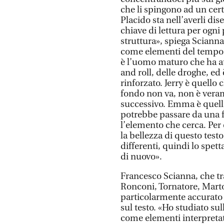
che li spingono ad un certo
Placido sta nell’averli dis
chiave di lettura per ogn
struttura», spiega Scianna
come elementi del tempo 
è l’uomo maturo che ha at
and roll, delle droghe, ed 
rinforzato. Jerry è quello
fondo non va, non è veram
successivo. Emma è quella
potrebbe passare da una f
l’elemento che cerca. Per
la bellezza di questo test
differenti, quindi lo spet
di nuovo».
Francesco Scianna, che tra
Ronconi, Tornatore, Marto
particolarmente accurato 
sul testo. «Ho studiato sul
come elementi interpreta