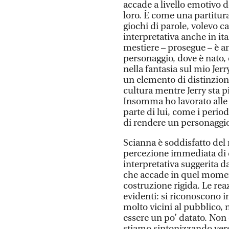
accade a livello emotivo de
loro. È come una partitura
giochi di parole, volevo ca
interpretativa anche in ita
mestiere – prosegue – è an
personaggio, dove è nato
nella fantasia sul mio Jer
un elemento di distinzione
cultura mentre Jerry sta pi
Insomma ho lavorato alle 
parte di lui, come i perio
di rendere un personaggi
Scianna è soddisfatto del 
percezione immediata di qu
interpretativa suggerita da
che accade in quel momen
costruzione rigida. Le rea
evidenti: si riconoscono 
molto vicini al pubblico,
essere un po’ datato. Non 
stiamo sintonizzando vers