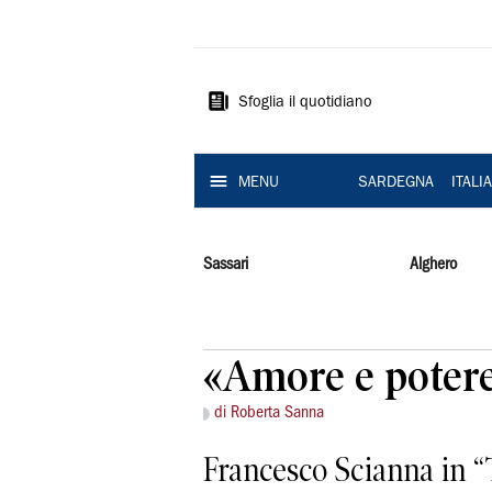
La
Nuova
Sardegna
Sfoglia il quotidiano
MENU
SARDEGNA
ITALI
Sassari
Alghero
«Amore e potere
di Roberta Sanna
Francesco Scianna in “T