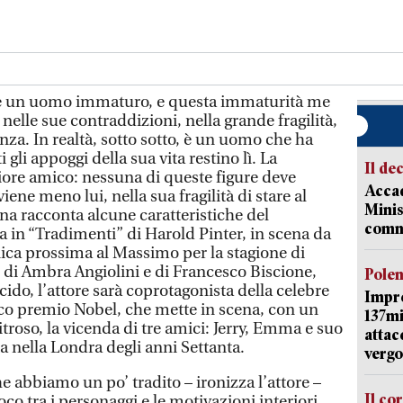
 è un uomo immaturo, e questa immaturità me
nelle sue contraddizioni, nella grande fragilità,
za. In realtà, sotto sotto, è un uomo che ha
 gli appoggi della sua vita restino lì. La
Il de
liore amico: nessuna di queste figure deve
Accad
iene meno lui, nella sua fragilità di stare al
Minis
a racconta alcune caratteristiche del
comm
a in “Tradimenti” di Harold Pinter, in scena da
ca prossima al Massimo per la stagione di
o di Ambra Angiolini e di Francesco Biscione,
Pole
cido, l’attore sarà coprotagonista della celebre
Impr
ico premio Nobel, che mette in scena, con un
137mi
roso, la vicenda di tre amici: Jerry, Emma e suo
attac
 nella Londra degli anni Settanta.
vergo
he abbiamo un po’ tradito – ironizza l’attore –
Il co
co tra i personaggi e le motivazioni interiori