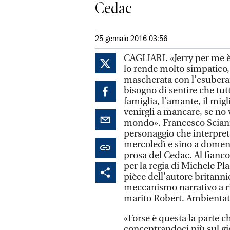
Cedac
25 gennaio 2016 03:56
CAGLIARI. «Jerry per me
lo rende molto simpatico, 
mascherata con l’esuberan
bisogno di sentire che tutti
famiglia, l’amante, il mig
venirgli a mancare, se no v
mondo». Francesco Sciann
personaggio che interpret
mercoledì e sino a domeni
prosa del Cedac. Al fianc
per la regia di Michele Pla
pièce dell’autore britann
meccanismo narrativo a rit
marito Robert. Ambientata
«Forse è questa la parte c
concentrandoci più sul gio