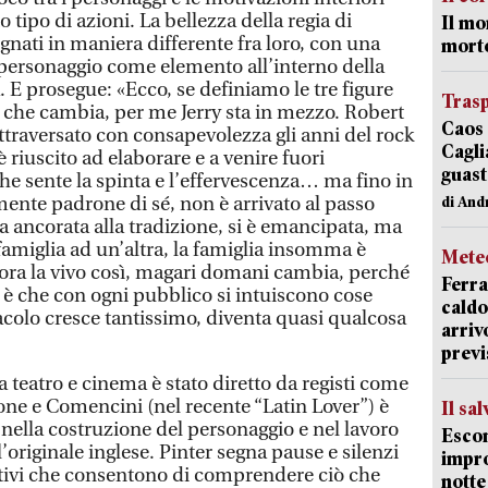
 tipo di azioni. La bellezza della regia di
Il mo
egnati in maniera differente fra loro, con una
mort
i personaggio come elemento all’interno della
. E prosegue: «Ecco, se definiamo le tre figure
Trasp
che cambia, per me Jerry sta in mezzo. Robert
Caos 
traversato con consapevolezza gli anni del rock
Cagli
è riuscito ad elaborare e a venire fuori
guast
 che sente la spinta e l’effervescenza… ma fino in
ente padrone di sé, non è arrivato al passo
di And
 ancorata alla tradizione, si è emancipata, ma
amiglia ad un’altra, la famiglia insomma è
Mete
 ora la vivo così, magari domani cambia, perché
Ferra
o è che con ogni pubblico si intuiscono cose
caldo
tacolo cresce tantissimo, diventa quasi qualcosa
arriv
previ
 teatro e cinema è stato diretto da registi come
ne e Comencini (nel recente “Latin Lover”) è
Il sa
nella costruzione del personaggio e nel lavoro
Escon
l’originale inglese. Pinter segna pause e silenzi
impro
tivi che consentono di comprendere ciò che
notte