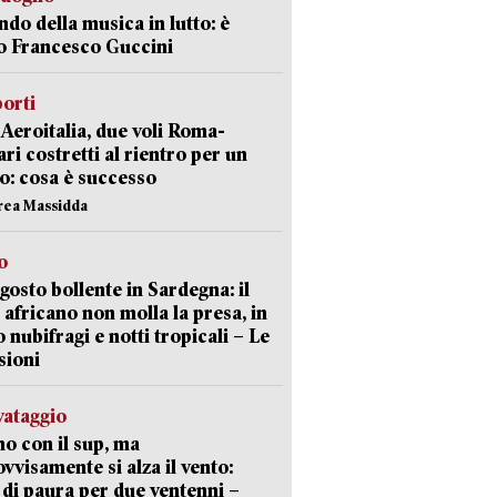
ndo della musica in lutto: è
o Francesco Guccini
orti
Aeroitalia, due voli Roma-
ari costretti al rientro per un
o: cosa è successo
rea Massidda
o
gosto bollente in Sardegna: il
 africano non molla la presa, in
o nubifragi e notti tropicali – Le
sioni
lvataggio
o con il sup, ma
vvisamente si alza il vento:
 di paura per due ventenni –