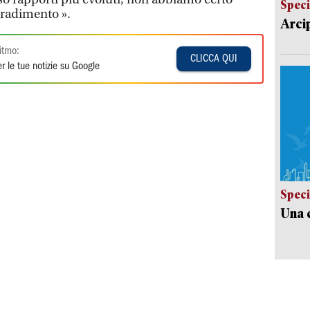
Speci
tradimento ».
Arci
itmo:
CLICCA QUI
r le tue notizie su Google
Speci
Una c