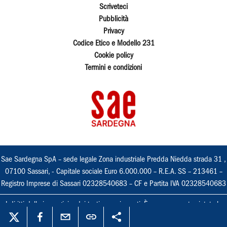
Scriveteci
Pubblicità
Privacy
Codice Etico e Modello 231
Cookie policy
Termini e condizioni
Sae Sardegna SpA – sede legale Zona industriale Predda Niedda strada 31 ,
07100 Sassari, - Capitale sociale Euro 6.000.000 – R.E.A. SS – 213461 –
Registro Imprese di Sassari 02328540683 – CF e Partita IVA 02328540683
I diritti delle immagini e dei testi sono riservati. È espressamente vietata la
loro riproduzione con qualsiasi mezzo e l'adattamento totale o parziale.