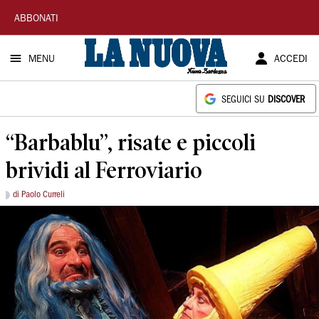
La
ABBONATI
Nuova
MENU
ACCEDI
Sardegna
SEGUICI SU
DISCOVER
“Barbablu”, risate e piccoli
brividi al Ferroviario
di Paolo Curreli