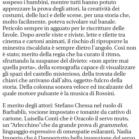
sospeso i bambini, mentre tutti hanno potuto
apprezzare la prova degli attori, la creatività dei
costumi, delle luci e delle scene, per una storia che,
molto facilmente, poteva scivolare sul banale.
Pericolo sempre in agguato per le riscritture delle
favole. Dopo averle viste e riviste, lette e rilette tra
cinema e cartoni animati, il rischio di riproporre la
minestra riscaldata è sempre dietro l’angolo. Così non
è stato; merito della regia che ha curato il ritmo,
sfruttando la suspanse del divieto: «non aprire mai
quella porta», della scenografia capace di visualizzare
gli spazi del castello misterioso, della trovata delle
chiavi che arrivano dall’alto, oggetto-fulcro della
storia. Della colonna sonora veloce ed incalzante del
quale motore pulsante è la musica di Rossini.
E merito degli attori: Stefano Chessa nel ruolo di
Barbablù, vocione impostato e tonante da cattivo di
cartone, Luisella Conti che è Oracolo il servo muto,
un “Arlecchino”che da grande prova di
grammelot
,
linguaggio espressivo di omeopatie esilaranti, Nadia
Imperio che è Dappertutto bella invenzione del servo