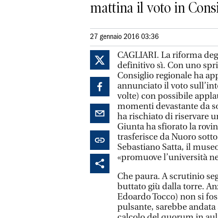
mattina il voto in Cons
27 gennaio 2016 03:36
CAGLIARI. La riforma degli
definitivo sì. Con uno spri
Consiglio regionale ha appro
annunciato il voto sull’int
volte) con possibile appla
momenti devastante da sop
ha rischiato di riservare 
Giunta ha sfiorato la rovi
trasferisce da Nuoro sotto
Sebastiano Satta, il museo
«promuove l’università ne
Che paura. A scrutinio seg
buttato giù dalla torre. An
Edoardo Tocco) non si foss
pulsante, sarebbe andata
calcolo del quorum in aul