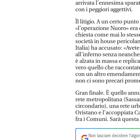
arrivata l’ennesima spara
con i peggiori aggettivi.
Ìl litigio. A un certo pun
«l’operazione Nuoro» era d
chiesta come mai lo stesso
società in house pericola
Italia) ha accusato: «Avet
all’inferno senza neanche
è alzata in massa e replic
vero quello che raccontate
con un altro emendamento
non ci sono precari promos
Gran finale. È quello annu
rete metropolitana (Sassar
circondario), una rete urb
Oristano e l’accoppiata C
fra i Comuni. Sarà questa 
Non lasciare decidere l'algor