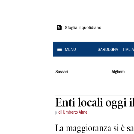
La
Nuova
Sardegna
Sfoglia il quotidiano
MENU
SARDEGNA
ITALI
Sassari
Alghero
Enti locali oggi i
di Umberto Aime
La maggioranza si è sa