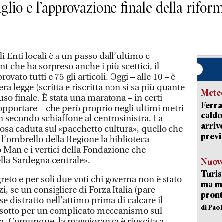
iglio e l’approvazione finale della rifor
 Enti locali è a un passo dall’ultimo e
nt che ha sorpreso anche i più scettici, il
vato tutti e 75 gli articoli. Oggi – alle 10 – è
era legge (scritta e riscritta non si sa più quante
Mete
uso finale. È stata una maratona – in certi
Ferra
portare – che però proprio negli ultimi metri
caldo
un secondo schiaffone al centrosinistra. La
arriv
nosa caduta sul «pacchetto cultura», quello che
previ
 l’ombrello della Regione la biblioteca
 Man e i vertici della Fondazione che
lla Sardegna centrale».
Nuove
Turis
reto e per soli due voti chi governa non è stato
ma ma
zi, se un consigliere di Forza Italia (pare
pron
e distratto nell’attimo prima di calcare il
di Pao
 sotto per un complicato meccanismo sul
a. Comunque, la maggioranza è riuscita a