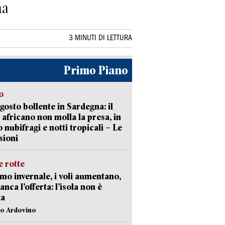
ma
3 MINUTI DI LETTURA
Primo Piano
o
gosto bollente in Sardegna: il
 africano non molla la presa, in
o nubifragi e notti tropicali – Le
sioni
 rotte
mo invernale, i voli aumentano,
nca l’offerta: l’isola non è
ta
lo Ardovino