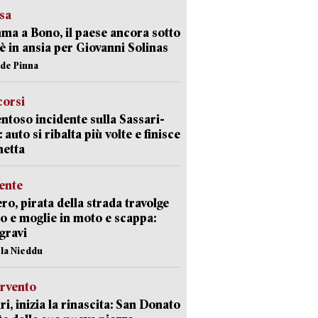
esa
a a Bono, il paese ancora sotto
è in ansia per Giovanni Solinas
ide Pinna
corsi
ntoso incidente sulla Sassari-
 auto si ribalta più volte e finisce
netta
ente
ro, pirata della strada travolge
o e moglie in moto e scappa:
gravi
ola Nieddu
ervento
ri, inizia la rinascita: San Donato