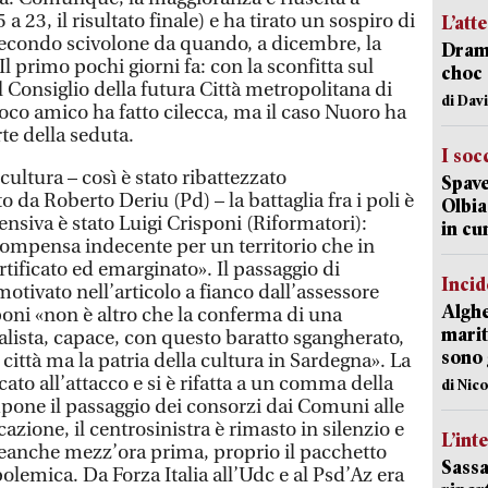
a 23, il risultato finale) e ha tirato un sospiro di
L’att
 secondo scivolone da quando, a dicembre, la
Dramm
 Il primo pochi giorni fa: con la sconfitta sul
choc 
 Consiglio della futura Città metropolitana di
di Dav
fuoco amico ha fatto cilecca, ma il caso Nuoro ha
te della seduta.
I soc
cultura – così è stato ribattezzato
Spave
a Roberto Deriu (Pd) – la battaglia fra i poli è
Olbia:
fensiva è stato Luigi Crisponi (Riformatori):
in cu
icompensa indecente per un territorio che in
tificato ed emarginato». Il passaggio di
Incid
tivato nell’articolo a fianco dall’assessore
Alghe
poni «non è altro che la conferma di una
marit
alista, capace, con questo baratto sgangherato,
sono 
città ma la patria della cultura in Sardegna». La
to all’attacco e si è rifatta a un comma della
di Nic
mpone il passaggio dei consorzi dai Comuni alle
icazione, il centrosinistra è rimasto in silenzio e
L’int
eanche mezz’ora prima, proprio il pacchetto
Sassa
polemica. Da Forza Italia all’Udc e al Psd’Az era