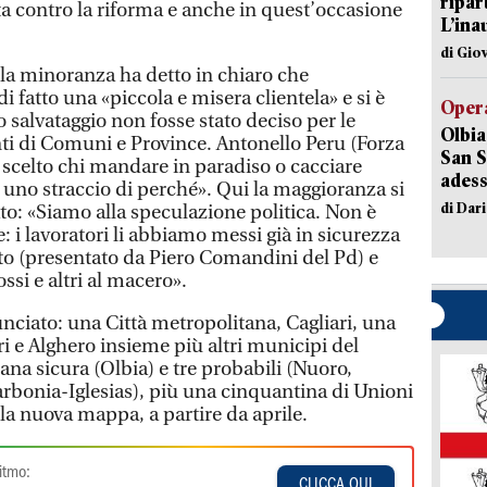
ripar
ta contro la riforma e anche in quest’occasione
L’ina
di Gio
to la minoranza ha detto in chiaro che
i fatto una «piccola e misera clientela» e si è
Opera
 salvataggio non fosse stato deciso per le
Olbia
nti di Comuni e Province. Antonello Peru (Forza
San S
e scelto chi mandare in paradiso o cacciare
adess
 uno straccio di perché». Qui la maggioranza si
di Dar
ato: «Siamo alla speculazione politica. Non è
: i lavoratori li abbiamo messi già in sicurezza
 (presentato da Piero Comandini del Pd) e
si e altri al macero».
nciato: una Città metropolitana, Cagliari, una
i e Alghero insieme più altri municipi del
ana sicura (Olbia) e tre probabili (Nuoro,
arbonia-Iglesias), più una cinquantina di Unioni
la nuova mappa, a partire da aprile.
itmo:
CLICCA QUI