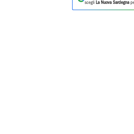
scegli
La Nuova Sardegna
pe