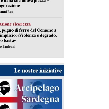
te dalla sua nuova piazza –
ugurazione
vanni Bua
zione sicurezza
, pugno di ferro del Comune a
implicio: «Violenza e degrado,
o basta»
io Budroni
Le nostre iniziative