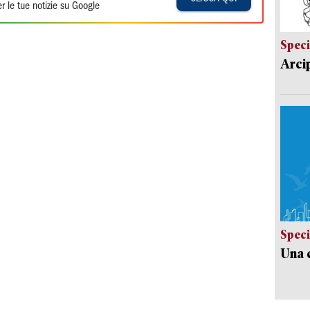
r le tue notizie su Google
Speci
Arci
Speci
Una c