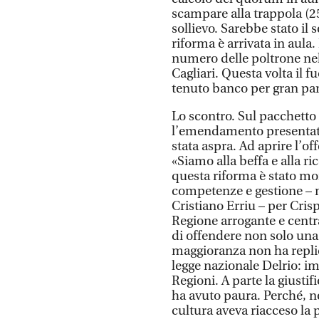
scampare alla trappola (25 
sollievo. Sarebbe stato il
riforma è arrivata in aula.
numero delle poltrone nel
Cagliari. Questa volta il 
tenuto banco per gran par
Lo scontro. Sul pacchetto 
l’emendamento presentato d
stata aspra. Ad aprire l’of
«Siamo alla beffa e alla r
questa riforma è stato mor
competenze e gestione – mo
Cristiano Erriu – per Cris
Regione arrogante e centr
di offendere non solo una 
maggioranza non ha replica
legge nazionale Delrio: i
Regioni. A parte la giustif
ha avuto paura. Perché, n
cultura aveva riacceso la 