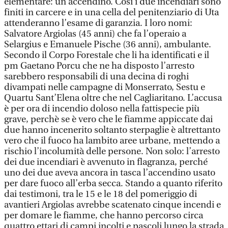
elementare: un accendino. Così i due incendiari sono
finiti in carcere e in una cella del penitenziario di Uta
attenderanno l’esame di garanzia. I loro nomi:
Salvatore Argiolas (45 anni) che fa l’operaio a
Selargius e Emanuele Pische (36 anni), ambulante.
Secondo il Corpo Forestale che li ha identificati e il
pm Gaetano Porcu che ne ha disposto l’arresto
sarebbero responsabili di una decina di roghi
divampati nelle campagne di Monserrato, Sestu e
Quartu Sant’Elena oltre che nel Cagliaritano. L’accusa
è per ora di incendio doloso nella fattispecie più
grave, perchè se è vero che le fiamme appiccate dai
due hanno incenerito soltanto sterpaglie è altrettanto
vero che il fuoco ha lambito aree urbane, mettendo a
rischio l’incolumità delle persone. Non solo: l’arresto
dei due incendiari è avvenuto in flagranza, perché
uno dei due aveva ancora in tasca l’accendino usato
per dare fuoco all’erba secca. Stando a quanto riferito
dai testimoni, tra le 15 e le 18 del pomeriggio di
avantieri Argiolas avrebbe scatenato cinque incendi e
per domare le fiamme, che hanno percorso circa
quattro ettari di campi incolti e pascoli lungo la strada