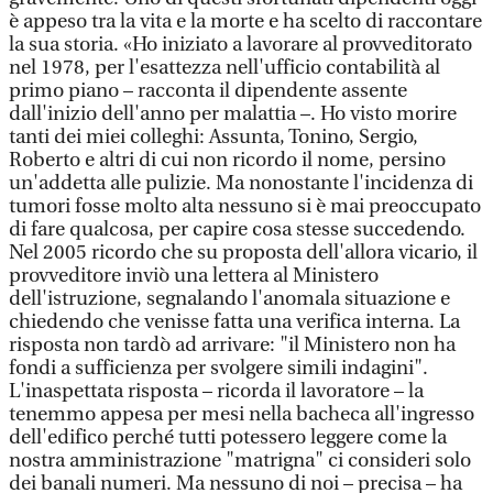
è appeso tra la vita e la morte e ha scelto di raccontare
la sua storia. «Ho iniziato a lavorare al provveditorato
nel 1978, per l'esattezza nell'ufficio contabilità al
primo piano – racconta il dipendente assente
dall'inizio dell'anno per malattia –. Ho visto morire
tanti dei miei colleghi: Assunta, Tonino, Sergio,
Roberto e altri di cui non ricordo il nome, persino
un'addetta alle pulizie. Ma nonostante l'incidenza di
tumori fosse molto alta nessuno si è mai preoccupato
di fare qualcosa, per capire cosa stesse succedendo.
Nel 2005 ricordo che su proposta dell'allora vicario, il
provveditore inviò una lettera al Ministero
dell'istruzione, segnalando l'anomala situazione e
chiedendo che venisse fatta una verifica interna. La
risposta non tardò ad arrivare: "il Ministero non ha
fondi a sufficienza per svolgere simili indagini".
L'inaspettata risposta – ricorda il lavoratore – la
tenemmo appesa per mesi nella bacheca all'ingresso
dell'edifico perché tutti potessero leggere come la
nostra amministrazione "matrigna" ci consideri solo
dei banali numeri. Ma nessuno di noi – precisa – ha