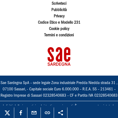
Scriveteci
Pubblicità
Privacy
Codice Etico e Modello 231
Cookie policy
Termini e condizioni
Sae Sardegna SpA – sede legale Zona industriale Predda Niedda strada 31 ,
07100 Sassari, - Capitale sociale Euro 6.000.000 – R.E.A. SS – 213461 –
Registro Imprese di Sassari 02328540683 – CF e Partita IVA 02328540683
I diritti delle immagini e dei testi sono riservati. È espressamente vietata la
loro riproduzione con qualsiasi mezzo e l'adattamento totale o parziale.