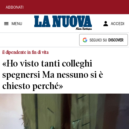
La
ABBONATI
Nuova
MENU
ACCEDI
Sardegna
SEGUICI SU
DISCOVER
il dipendente in fin di vita
«Ho visto tanti colleghi
spegnersi Ma nessuno si è
chiesto perché»