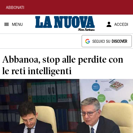
La
ABBONATI
Nuova
MENU
ACCEDI
Sardegna
SEGUICI SU
DISCOVER
Abbanoa, stop alle perdite con
le reti intelligenti