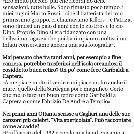
«Ero molto piccolo, più che ricordi ho delle
sensazioni, tutte belle. Sono rimasto poco tempo, i
miei cugini Marco Rossi – cioè il batterista del mio
primissimo gruppo, ci chiamavamo Killers – e Patrizia
sono rimasti un paio d’anni con lo zio Eros e lo zio
Dino. Proprio Dino si era fidanzato con una
bellissima ragazza che poi ha rimpianto moltissimo.
Infatti conserviamo ancora una sua fotografia».
Mai pensato che fra tanti anni, per esempio a fine
carriera, potrebbe trasferirsi nell’isola creandosi il
cosiddetto buen retiro? Un po’ come fece Garibaldi a
Caprera.
«A me piace molto il verde e mi piace molto anche il
mare, quello della Sardegna poi è magnifico. Certo
che me lo farei un buen retiro come Garibaldi a
Caprera o come Fabrizio De Andrè a Tempio».
Nei primi anni Ottanta scrisse a Cagliari una delle sue
canzoni più celebri, “Vita spericolata”. Può raccontare
come accadde?
«Era l’agosto del 1982 e con la mia band eravamo a