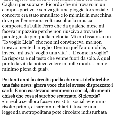
Cagliari per suonare. Ricordo che mi trovavo in un
campo sportivo e veniva giù una pioggia torrenziale. Il
concerto era stato annullato e io mi misi in macchina,
dove per l’ennesima volta ascoltai la musica
composta da Tullio Ferro che da qualche mese mi
faceva impazzire perché non riuscivo a trovare le
parole giuste per quella melodia. Mi ero fissato su un
“Io voglio Licia”, che non mi convinceva, ma non
trovavo niente di meglio. Dentro quell’automobile,
invece, mi uscì “voglio una vita”… E come la voglio?
La risposta è nel testo che venne fuori da solo. A quel
punto la vita la potevo volere in mille modi… come
minimo piena di guai».
Poi tanti anni fa circolò quella che ora si definirebbe
una fake news: girava voce che lei avesse disprezzato i
sardi. E non esistevano nemmeno i social, altrimenti
chissà che cosa si sarebbe scatenato. Si ricorda?
«In realtà se allora fossero esistiti i social avremmo
risolto prima, ci saremmo chiariti. Invece una
leggenda metropolitana poté circolare indisturbata