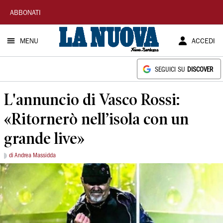
La
ABBONATI
Nuova
MENU
ACCEDI
Sardegna
SEGUICI SU
DISCOVER
L'annuncio di Vasco Rossi:
«Ritornerò nell’isola con un
grande live»
di Andrea Massidda