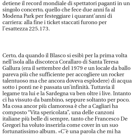
detiene il record mondiale di spettatori paganti in un
singolo concerto, quello che fece due anni fa al
Modena Park per festeggiare i quarant’anni di
carriera: alla fine i ticket staccati furono per
l’esattezza 225.173.
Certo, da quando il Blasco si esibì per la prima volta
nell’isola alla discoteca Corallaro di Santa Teresa
Gallura (era il settembre del 1979 e un locale da ballo
pareva più che sufficiente per accogliere un rocker
talentuoso ma che ancora doveva esplodere) di acqua
sotto i ponti ne è passata un’infinità. Tuttavia il
legame tra lui e la Sardegna va ben oltre i live. Intanto
ci ha vissuto da bambino, seppure soltanto per poco.
Ma cosa ancor più clamorosa è che a Cagliari ha
composto “Vita spericolata”, una delle canzoni
italiane più belle di sempre, tanto che Francesco De
Gregori ha voluto inserirla come cover in un suo
fortunatissimo album. «C’è una parola che mi ha