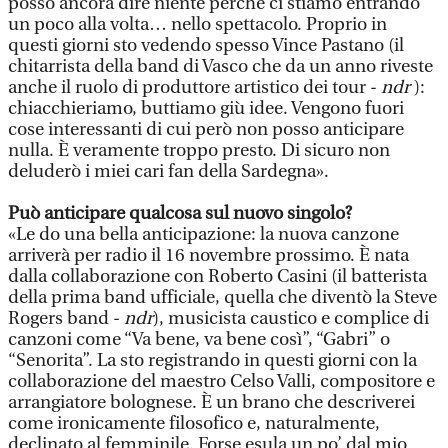
posso ancora dire niente perché ci stiamo entrando
un poco alla volta… nello spettacolo. Proprio in
questi giorni sto vedendo spesso Vince Pastano (il
chitarrista della band di Vasco che da un anno riveste
anche il ruolo di produttore artistico dei tour -
ndr
):
chiacchieriamo, buttiamo giù idee. Vengono fuori
cose interessanti di cui però non posso anticipare
nulla. È veramente troppo presto. Di sicuro non
deluderò i miei cari fan della Sardegna».
Può anticipare qualcosa sul nuovo singolo?
«Le do una bella anticipazione: la nuova canzone
arriverà per radio il 16 novembre prossimo. È nata
dalla collaborazione con Roberto Casini (il batterista
della prima band ufficiale, quella che diventò la Steve
Rogers band -
ndr
), musicista caustico e complice di
canzoni come “Va bene, va bene così”, “Gabri” o
“Senorita”. La sto registrando in questi giorni con la
collaborazione del maestro Celso Valli, compositore e
arrangiatore bolognese. È un brano che descriverei
come ironicamente filosofico e, naturalmente,
declinato al femminile. Forse esula un po’ dal mio