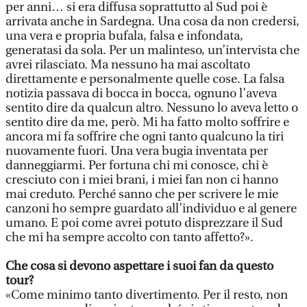
per anni… si era diffusa soprattutto al Sud poi è
arrivata anche in Sardegna. Una cosa da non credersi,
una vera e propria bufala, falsa e infondata,
generatasi da sola. Per un malinteso, un’intervista che
avrei rilasciato. Ma nessuno ha mai ascoltato
direttamente e personalmente quelle cose. La falsa
notizia passava di bocca in bocca, ognuno l’aveva
sentito dire da qualcun altro. Nessuno lo aveva letto o
sentito dire da me, però. Mi ha fatto molto soffrire e
ancora mi fa soffrire che ogni tanto qualcuno la tiri
nuovamente fuori. Una vera bugia inventata per
danneggiarmi. Per fortuna chi mi conosce, chi è
cresciuto con i miei brani, i miei fan non ci hanno
mai creduto. Perché sanno che per scrivere le mie
canzoni ho sempre guardato all’individuo e al genere
umano. E poi come avrei potuto disprezzare il Sud
che mi ha sempre accolto con tanto affetto?».
Che cosa si devono aspettare i suoi fan da questo
tour?
«Come minimo tanto divertimento. Per il resto, non