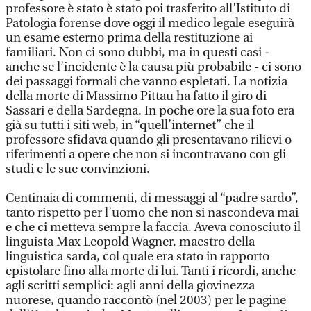
professore è stato è stato poi trasferito all’Istituto di
Patologia forense dove oggi il medico legale eseguirà
un esame esterno prima della restituzione ai
familiari. Non ci sono dubbi, ma in questi casi -
anche se l’incidente è la causa più probabile - ci sono
dei passaggi formali che vanno espletati. La notizia
della morte di Massimo Pittau ha fatto il giro di
Sassari e della Sardegna. In poche ore la sua foto era
già su tutti i siti web, in “quell’internet” che il
professore sfidava quando gli presentavano rilievi o
riferimenti a opere che non si incontravano con gli
studi e le sue convinzioni.
Centinaia di commenti, di messaggi al “padre sardo”,
tanto rispetto per l’uomo che non si nascondeva mai
e che ci metteva sempre la faccia. Aveva conosciuto il
linguista Max Leopold Wagner, maestro della
linguistica sarda, col quale era stato in rapporto
epistolare fino alla morte di lui. Tanti i ricordi, anche
agli scritti semplici: agli anni della giovinezza
nuorese, quando raccontò (nel 2003) per le pagine