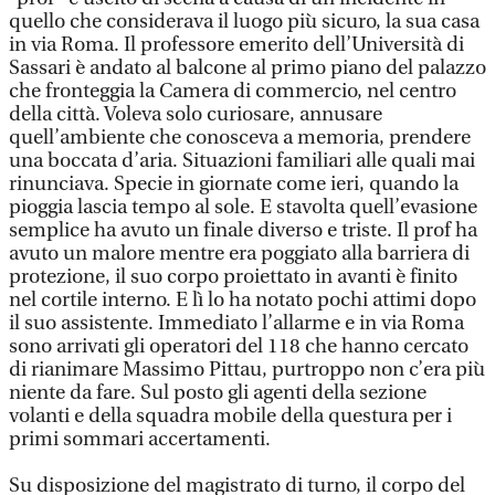
quello che considerava il luogo più sicuro, la sua casa
in via Roma. Il professore emerito dell’Università di
Sassari è andato al balcone al primo piano del palazzo
che fronteggia la Camera di commercio, nel centro
della città. Voleva solo curiosare, annusare
quell’ambiente che conosceva a memoria, prendere
una boccata d’aria. Situazioni familiari alle quali mai
rinunciava. Specie in giornate come ieri, quando la
pioggia lascia tempo al sole. E stavolta quell’evasione
semplice ha avuto un finale diverso e triste. Il prof ha
avuto un malore mentre era poggiato alla barriera di
protezione, il suo corpo proiettato in avanti è finito
nel cortile interno. E lì lo ha notato pochi attimi dopo
il suo assistente. Immediato l’allarme e in via Roma
sono arrivati gli operatori del 118 che hanno cercato
di rianimare Massimo Pittau, purtroppo non c’era più
niente da fare. Sul posto gli agenti della sezione
volanti e della squadra mobile della questura per i
primi sommari accertamenti.
Su disposizione del magistrato di turno, il corpo del