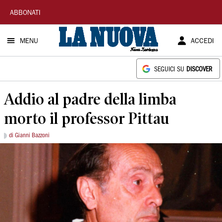
La
ABBONATI
Nuova
MENU
ACCEDI
Sardegna
SEGUICI SU
DISCOVER
Addio al padre della limba
morto il professor Pittau
di Gianni Bazzoni