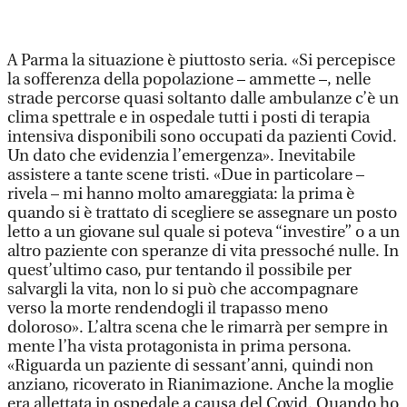
A Parma la situazione è piuttosto seria. «Si percepisce
la sofferenza della popolazione – ammette –, nelle
strade percorse quasi soltanto dalle ambulanze c’è un
clima spettrale e in ospedale tutti i posti di terapia
intensiva disponibili sono occupati da pazienti Covid.
Un dato che evidenzia l’emergenza». Inevitabile
assistere a tante scene tristi. «Due in particolare –
rivela – mi hanno molto amareggiata: la prima è
quando si è trattato di scegliere se assegnare un posto
letto a un giovane sul quale si poteva “investire” o a un
altro paziente con speranze di vita pressoché nulle. In
quest’ultimo caso, pur tentando il possibile per
salvargli la vita, non lo si può che accompagnare
verso la morte rendendogli il trapasso meno
doloroso». L’altra scena che le rimarrà per sempre in
mente l’ha vista protagonista in prima persona.
«Riguarda un paziente di sessant’anni, quindi non
anziano, ricoverato in Rianimazione. Anche la moglie
era allettata in ospedale a causa del Covid. Quando ho