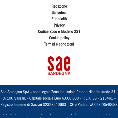
Redazione
Scriveteci
Pubblicità
Privacy
Codice Etico e Modello 231
Cookie policy
Termini e condizioni
Sae Sardegna SpA – sede legale Zona industriale Predda Niedda strada 31 ,
07100 Sassari, - Capitale sociale Euro 6.000.000 – R.E.A. SS – 213461 –
Registro Imprese di Sassari 02328540683 – CF e Partita IVA 02328540683
I diritti delle immagini e dei testi sono riservati. È espressamente vietata la