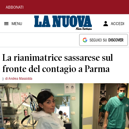
La
ABBONATI
Nuova
MENU
ACCEDI
Sardegna
SEGUICI SU
DISCOVER
La rianimatrice sassarese sul
fronte del contagio a Parma
di Andrea Massidda