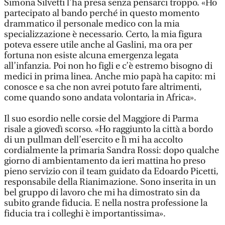
Simona Silvetti l’ha presa senza pensarci troppo. «Ho
partecipato al bando perché in questo momento
drammatico il personale medico con la mia
specializzazione è necessario. Certo, la mia figura
poteva essere utile anche al Gaslini, ma ora per
fortuna non esiste alcuna emergenza legata
all’infanzia. Poi non ho figli e c’è estremo bisogno di
medici in prima linea. Anche mio papà ha capito: mi
conosce e sa che non avrei potuto fare altrimenti,
come quando sono andata volontaria in Africa».
Il suo esordio nelle corsie del Maggiore di Parma
risale a giovedì scorso. «Ho raggiunto la città a bordo
di un pullman dell’esercito e lì mi ha accolto
cordialmente la primaria Sandra Rossi: dopo qualche
giorno di ambientamento da ieri mattina ho preso
pieno servizio con il team guidato da Edoardo Picetti,
responsabile della Rianimazione. Sono inserita in un
bel gruppo di lavoro che mi ha dimostrato sin da
subito grande fiducia. E nella nostra professione la
fiducia tra i colleghi è importantissima».