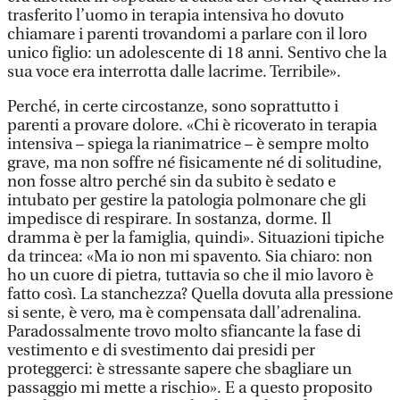
trasferito l’uomo in terapia intensiva ho dovuto
chiamare i parenti trovandomi a parlare con il loro
unico figlio: un adolescente di 18 anni. Sentivo che la
sua voce era interrotta dalle lacrime. Terribile».
Perché, in certe circostanze, sono soprattutto i
parenti a provare dolore. «Chi è ricoverato in terapia
intensiva – spiega la rianimatrice – è sempre molto
grave, ma non soffre né fisicamente né di solitudine,
non fosse altro perché sin da subito è sedato e
intubato per gestire la patologia polmonare che gli
impedisce di respirare. In sostanza, dorme. Il
dramma è per la famiglia, quindi». Situazioni tipiche
da trincea: «Ma io non mi spavento. Sia chiaro: non
ho un cuore di pietra, tuttavia so che il mio lavoro è
fatto così. La stanchezza? Quella dovuta alla pressione
si sente, è vero, ma è compensata dall’adrenalina.
Paradossalmente trovo molto sfiancante la fase di
vestimento e di svestimento dai presidi per
proteggerci: è stressante sapere che sbagliare un
passaggio mi mette a rischio». E a questo proposito