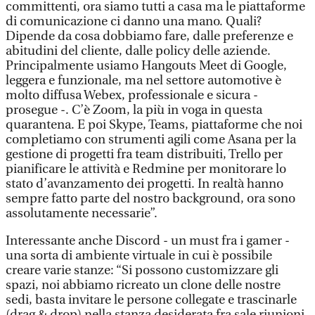
committenti, ora siamo tutti a casa ma le piattaforme
di comunicazione ci danno una mano. Quali?
Dipende da cosa dobbiamo fare, dalle preferenze e
abitudini del cliente, dalle policy delle aziende.
Principalmente usiamo Hangouts Meet di Google,
leggera e funzionale, ma nel settore automotive è
molto diffusa Webex, professionale e sicura -
prosegue -. C’è Zoom, la più in voga in questa
quarantena. E poi Skype, Teams, piattaforme che noi
completiamo con strumenti agili come Asana per la
gestione di progetti fra team distribuiti, Trello per
pianificare le attività e Redmine per monitorare lo
stato d’avanzamento dei progetti. In realtà hanno
sempre fatto parte del nostro background, ora sono
assolutamente necessarie”.
Interessante anche Discord - un must fra i gamer -
una sorta di ambiente virtuale in cui è possibile
creare varie stanze: “Si possono customizzare gli
spazi, noi abbiamo ricreato un clone delle nostre
sedi, basta invitare le persone collegate e trascinarle
(drag & drop) nella stanza desiderata fra sale riunioni