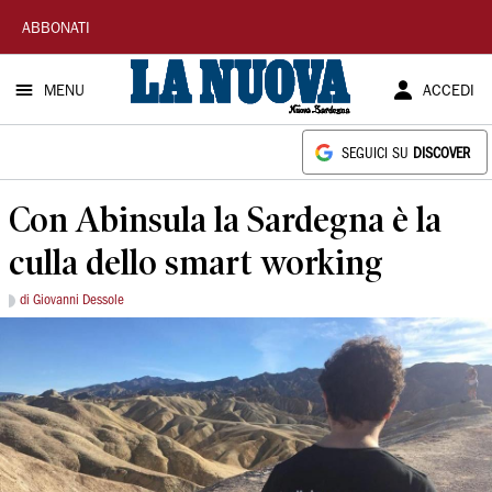
La
ABBONATI
Nuova
MENU
ACCEDI
Sardegna
SEGUICI SU
DISCOVER
Con Abinsula la Sardegna è la
culla dello smart working
di Giovanni Dessole