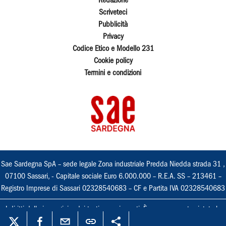
Redazione
Scriveteci
Pubblicità
Privacy
Codice Etico e Modello 231
Cookie policy
Termini e condizioni
Sae Sardegna SpA – sede legale Zona industriale Predda Niedda strada 31 ,
07100 Sassari, - Capitale sociale Euro 6.000.000 – R.E.A. SS – 213461 –
Registro Imprese di Sassari 02328540683 – CF e Partita IVA 02328540683
I diritti delle immagini e dei testi sono riservati. È espressamente vietata la
loro riproduzione con qualsiasi mezzo e l'adattamento totale o parziale.