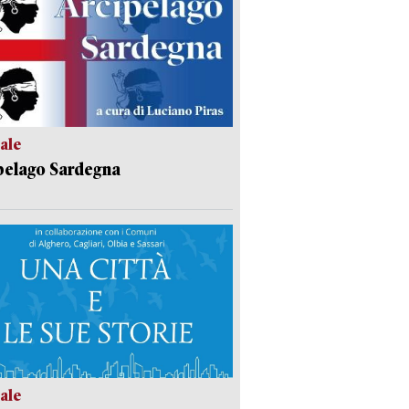
ale
pelago Sardegna
ale