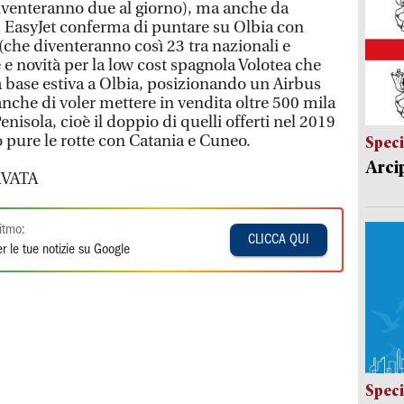
 diventeranno due al giorno), ma anche da
. EasyJet conferma di puntare su Olbia con
(che diventeranno così 23 tra nazionali e
e novità per la low cost spagnola Volotea che
 base estiva a Olbia, posizionando un Airbus
che di voler mettere in vendita oltre 500 mila
Penisola, cioè il doppio di quelli offerti nel 2019
 pure le rotte con Catania e Cuneo.
Speci
Arci
VATA
itmo:
CLICCA QUI
r le tue notizie su Google
Speci