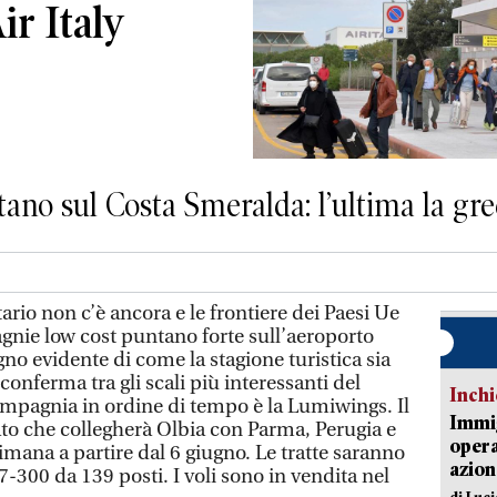
ir Italy
no sul Costa Smeralda: l’ultima la g
ario non c’è ancora e le frontiere dei Paesi Ue
nie low cost puntano forte sull’aeroporto
no evidente di come la stagione turistica sia
 conferma tra gli scali più interessanti del
Inch
mpagnia in ordine di tempo è la Lumiwings. Il
Immig
to che collegherà Olbia con Parma, Perugia e
opera
timana a partire dal 6 giugno. Le tratte saranno
azion
-300 da 139 posti. I voli sono in vendita nel
di Luc