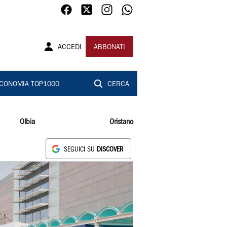
ACCEDI
ABBONATI
CONOMIA TOP1000
CERCA
Olbia
Oristano
SEGUICI SU
DISCOVER