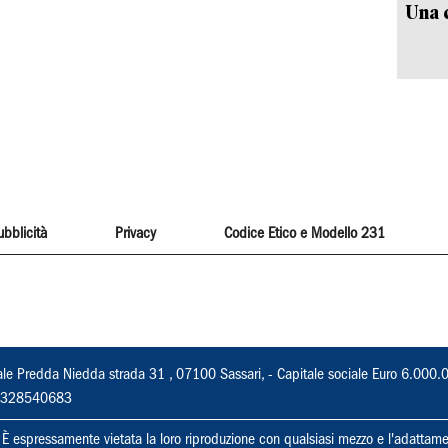
Una c
ubblicità
Privacy
Codice Etico e Modello 231
ale Predda Niedda strada 31 , 07100 Sassari, - Capitale sociale Euro 6.000.
 02328540683
ti. È espressamente vietata la loro riproduzione con qualsiasi mezzo e l'adattame