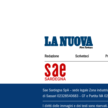
Redazione
Scriveteci
P
Sae Sardegna SpA – sede legale Zona industri
di Sassari 02328540683 – CF e Partita IVA
I diritti delle immagini e dei testi sono riserva