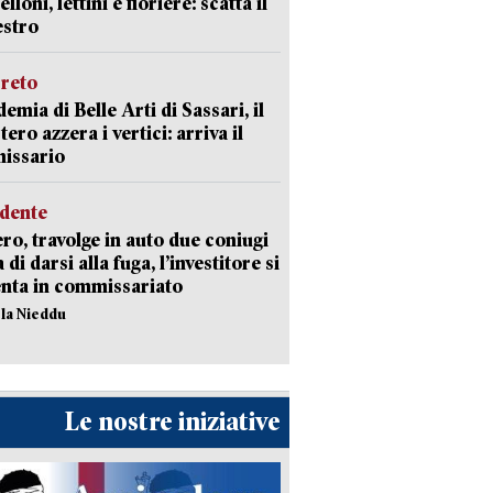
loni, lettini e fioriere: scatta il
estro
creto
emia di Belle Arti di Sassari, il
tero azzera i vertici: arriva il
issario
idente
ro, travolge in auto due coniugi
di darsi alla fuga, l’investitore si
nta in commissariato
ola Nieddu
Le nostre iniziative