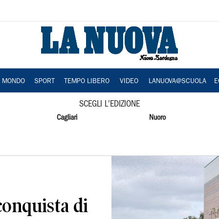
A MONDO
SPORT
TEMPO LIBERO
VIDEO
LANUOVA@SCUOLA
E
SCEGLI L'EDIZIONE
Cagliari
Nuoro
conquista di