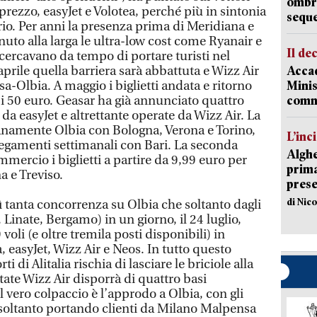
ombrel
 prezzo, easyJet e Volotea, perché più in sintonia
sequ
orio. Per anni la presenza prima di Meridiana e
enuto alla larga le ultra-low cost come Ryanair e
Il de
cercavano da tempo di portare turisti nel
aprile quella barriera sarà abbattuta e Wizz Air
Accad
a-Olbia. A maggio i biglietti andata e ritorno
Minis
o i 50 euro. Geasar ha già annunciato quattro
comm
da easyJet e altrettante operate da Wizz Air. La
anamente Olbia con Bologna, Verona e Torino,
L’inc
legamenti settimanali con Bari. La seconda
Alghe
mercio i biglietti a partire da 9,99 euro per
prima 
 e Treviso.
prese
di Nic
ì tanta concorrenza su Olbia che soltanto dagli
Linate, Bergamo) in un giorno, il 24 luglio,
oli (e oltre tremila posti disponibili) in
a, easyJet, Wizz Air e Neos. In tutto questo
ti di Alitalia rischia di lasciare le briciole alla
ate Wizz Air disporrà di quattro basi
il vero colpaccio è l’approdo a Olbia, con gli
soltanto portando clienti da Milano Malpensa