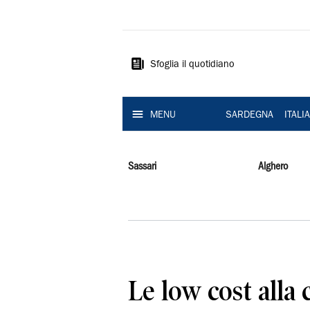
La
Nuova
Sardegna
Sfoglia il quotidiano
MENU
SARDEGNA
ITALI
Sassari
Alghero
Le low cost alla 