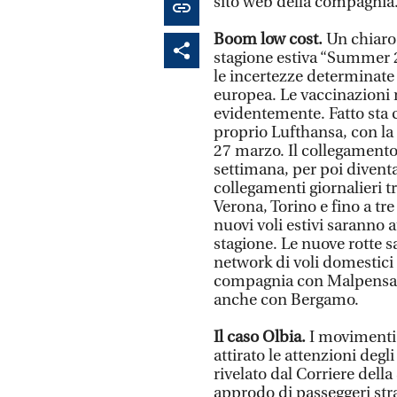
sito web della compagnia
Boom low cost.
Un chiaro
stagione estiva “Summer 2
le incertezze determinate 
europea. Le vaccinazioni 
evidentemente. Fatto sta 
proprio Lufthansa, con la 
27 marzo. Il collegamento
settimana, per poi divent
collegamenti giornalieri tr
Verona, Torino e fino a tre
nuovi voli estivi saranno a
stagione. Le nuove rotte s
network di voli domestici d
compagnia con Malpensa, N
anche con Bergamo.
Il caso Olbia.
I movimenti
attirato le attenzioni deg
rivelato dal Corriere dell
approdo di passeggeri stra