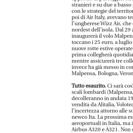
stranieri e su due a basso
con le strategie del territ
poi di Air Italy, avevano t
l’ungherese Wizz Air, che 
nordest dell’isola. Dal 29 
inaugurerà il volo Malpens
toccano i 25 euro, a lugli
nuove rotte estive operate 
prima collegherà quotidi
mentre assicurerà tre col
invece ha già messo in com
Malpensa, Bologna, Verona
Tutto esaurito.
Ci sarà cos
scali lombardi (Malpensa, 
decolleranno in andata 19 v
vendita da Alitalia, Volote
l’incertezza attorno alle sor
newco Ita. La prossima est
aeroportuali in Italia, ma 
Airbus A320 e A321. Non 