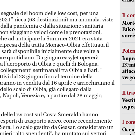
.
 segnale del boom delle low cost, per una
Il co
021” ricca (68 destinazioni) ma anomala, viste
Morte
dalla pandemia e dalla situazione sanitaria
Falco
non viaggiano veloci come le prenotazioni,
sorri
che ad anticipare la Summer 2021 era stata
ripresa della tratta Monaco-Olbia effettuata il
Pole
 sarà disponibile inizialmente due volte a
are quotidiano. Da giugno easyJet opererà
Impr
a l’aeroporto di Olbia e quelli di Bologna,
137mi
 collegamenti settimanali tra Olbia e Bari. I
attac
ttivi dal 28 giugno fino al termine della
vergo
aranno in vendita dal 16 aprile e arricchiranno il
ello scalo di Olbia, già collegato dalla
Il tr
apoli, Venezia e, a partire dal 28 maggio,
Vesti
osped
 delle low cost sul Costa Smeralda hanno
li esperti di trasporto aereo, come recentemente
I con
a Sera. Lo scalo gestito da Geasar, considerato un
Occup
nieri “alto spendenti”, ha puntato sui vettori