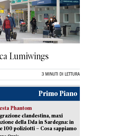
reca Lumiwings
3 MINUTI DI LETTURA
Primo Piano
iesta Phantom
razione clandestina, maxi
zione della Dda in Sardegna: in
e 100 poliziotti – Cosa sappiamo
iano Onnis