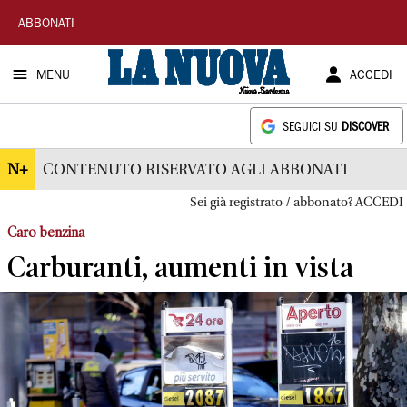
La
ABBONATI
Nuova
MENU
ACCEDI
Sardegna
SEGUICI SU
DISCOVER
N+
CONTENUTO RISERVATO AGLI ABBONATI
Sei già registrato / abbonato? ACCEDI
Caro benzina
Carburanti, aumenti in vista