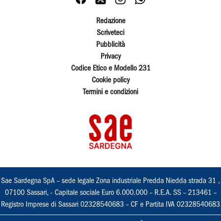
Redazione
Scriveteci
Pubblicità
Privacy
Codice Etico e Modello 231
Cookie policy
Termini e condizioni
Sae Sardegna SpA – sede legale Zona industriale Predda Niedda strada 31 ,
07100 Sassari, - Capitale sociale Euro 6.000.000 – R.E.A. SS – 213461 –
Registro Imprese di Sassari 02328540683 – CF e Partita IVA 02328540683