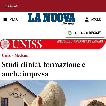
La
ABBONATI
Nuova
MENU
ACCEDI
Sardegna
SEGUICI SU
DISCOVER
Uniss – Medicina
Studi clinici, formazione e
anche impresa