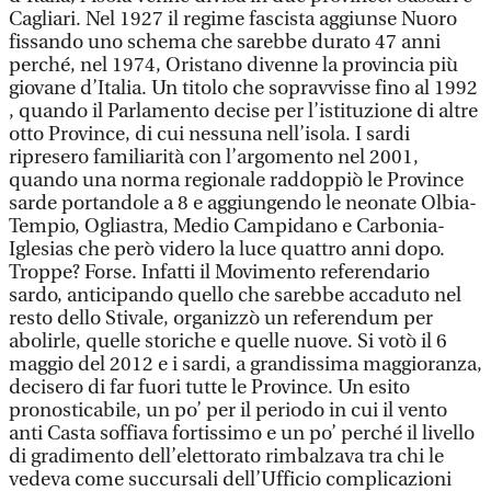
Cagliari. Nel 1927 il regime fascista aggiunse Nuoro
fissando uno schema che sarebbe durato 47 anni
perché, nel 1974, Oristano divenne la provincia più
giovane d’Italia. Un titolo che sopravvisse fino al 1992
, quando il Parlamento decise per l’istituzione di altre
otto Province, di cui nessuna nell’isola. I sardi
ripresero familiarità con l’argomento nel 2001,
quando una norma regionale raddoppiò le Province
sarde portandole a 8 e aggiungendo le neonate Olbia-
Tempio, Ogliastra, Medio Campidano e Carbonia-
Iglesias che però videro la luce quattro anni dopo.
Troppe? Forse. Infatti il Movimento referendario
sardo, anticipando quello che sarebbe accaduto nel
resto dello Stivale, organizzò un referendum per
abolirle, quelle storiche e quelle nuove. Si votò il 6
maggio del 2012 e i sardi, a grandissima maggioranza,
decisero di far fuori tutte le Province. Un esito
pronosticabile, un po’ per il periodo in cui il vento
anti Casta soffiava fortissimo e un po’ perché il livello
di gradimento dell’elettorato rimbalzava tra chi le
vedeva come succursali dell’Ufficio complicazioni