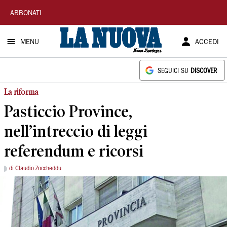
La
ABBONATI
Nuova
MENU
ACCEDI
Sardegna
SEGUICI SU
DISCOVER
La riforma
Pasticcio Province,
nell’intreccio di leggi
referendum e ricorsi
di Claudio Zoccheddu