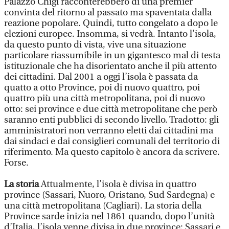
Palazzo Chigi racconterebbero di una premier
convinta del ritorno al passato ma spaventata dalla
reazione popolare. Quindi, tutto congelato a dopo le
elezioni europee. Insomma, si vedrà. Intanto l’isola,
da questo punto di vista, vive una situazione
particolare riassumibile in un gigantesco mal di testa
istituzionale che ha disorientato anche il più attento
dei cittadini. Dal 2001 a oggi l’isola è passata da
quatto a otto Province, poi di nuovo quattro, poi
quattro più una città metropolitana, poi di nuovo
otto: sei province e due città metropolitane che però
saranno enti pubblici di secondo livello. Tradotto: gli
amministratori non verranno eletti dai cittadini ma
dai sindaci e dai consiglieri comunali del territorio di
riferimento. Ma questo capitolo è ancora da scrivere.
Forse.
La storia
Attualmente, l’isola è divisa in quattro
province (Sassari, Nuoro, Oristano, Sud Sardegna) e
una città metropolitana (Cagliari). La storia della
Province sarde inizia nel 1861 quando, dopo l’unità
d’Italia, l’isola venne divisa in due province: Sassari e