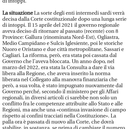
di intoppi.
La situazione
La sorte degli enti intermedi sardi verrà
decisa dalla Corte costituzionale dopo una lunga serie
di intoppi. Il 15 aprile del 2021 il governo regionale
aveva deciso di ritornare al passato (recente) con 8
Province: Gallura (rinominata Nord-Est), Ogliastra,
Medio Campidano e Sulcis Iglesiente, poi le storiche
Nuoro e Oristano e due città metropolitane, Sassari e
Cagliari. La riforma, però, era stata poi cassata dal
Governo che l’aveva bloccata. Un anno dopo, nel
marzo del 2022, era stata la Consulta a dare il via
libera alla Regione, che aveva inserito la norma
liberata nel Collegato alla manovra finanziaria che
però, a sua volta, è stato impugnato nuovamente dal
Governo perché, secondo il ministero per gli Affari
regionali, in diversi articoli ci sarebbe non solo un
conflitto fra le competenze attribuite allo Stato e alle
Regioni, ma anche una «continua invasione di campo
rispetto ai confini tracciati nella Costituzione». La
palla ora è passata di nuovo alla Corte, che dovrà
stabilire, in sostanza, se prima di cambiare il numero