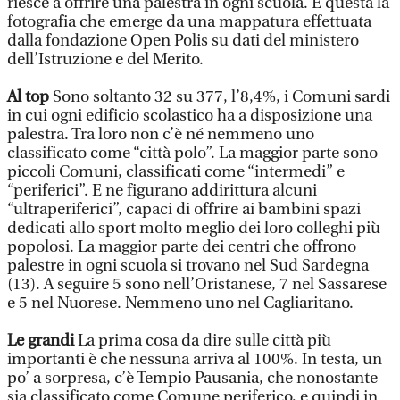
riesce a offrire una palestra in ogni scuola. È questa la
fotografia che emerge da una mappatura effettuata
dalla fondazione Open Polis su dati del ministero
dell’Istruzione e del Merito.
Al top
Sono soltanto 32 su 377, l’8,4%, i Comuni sardi
in cui ogni edificio scolastico ha a disposizione una
palestra. Tra loro non c’è né nemmeno uno
classificato come “città polo”. La maggior parte sono
piccoli Comuni, classificati come “intermedi” e
“periferici”. E ne figurano addirittura alcuni
“ultraperiferici”, capaci di offrire ai bambini spazi
dedicati allo sport molto meglio dei loro colleghi più
popolosi. La maggior parte dei centri che offrono
palestre in ogni scuola si trovano nel Sud Sardegna
(13). A seguire 5 sono nell’Oristanese, 7 nel Sassarese
e 5 nel Nuorese. Nemmeno uno nel Cagliaritano.
Le grandi
La prima cosa da dire sulle città più
importanti è che nessuna arriva al 100%. In testa, un
po’ a sorpresa, c’è Tempio Pausania, che nonostante
sia classificato come Comune periferico, e quindi in