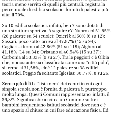
teoria meno servito di quelli più centrali, registra la
percentuale di edifici scolastici forniti di palestra più
alta: il 70%.
Su 10 edifici scolastici, infatti, ben 7 sono dotati di
una struttura sportiva. A seguire c’è Nuoro col 51,85%
(28 palestre su 54 scuole); Ozieri è al 50% (6 su 12);
Sassari, poco sotto, arriva al 47,87% (45 su 94);
Cagliari si ferma al 42,86% (51 su 119); Alghero al
41,18% (14 su 34); Oristano al 40,54% (15 su 37);
Carbonia al 33,33% (9 su 27). Tra le peggiori c’è Olbia
che, nonostante sia classificata come una “città polo”,
si ferma al 31,58%, cioè 12 palestre su 38 edifici
scolastici. Peggio fa soltanto Iglesias: 30,77%, 8 su 26.
Zero o giù di lì
La “lista nera” dei centri in cui ogni
singola scuola non è fornita di palestra è, purtroppo,
molto lunga. Questi Comuni rappresentano, infatti, il
36,8%. Significa che in circa un Comune su tre i
bambini frequentano istituti scolastici dove non c’è
uno spazio al chiuso in cui fare educazione fisica. Ed