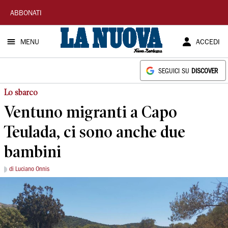
La
ABBONATI
Nuova
MENU
ACCEDI
Sardegna
SEGUICI SU
DISCOVER
Lo sbarco
Ventuno migranti a Capo
Teulada, ci sono anche due
bambini
di Luciano Onnis