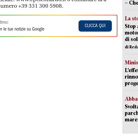
– Che
numero +39 331 300 5908.
La st
itmo:
Stop 
CLICCA QUI
r le tue notizie su Google
motor
di so
di Red
Mini
L’eff
rinno
proge
Abba
Svolt
parch
mare: 