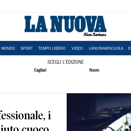
A MONDO
SPORT
TEMPO LIBERO
VIDEO
LANUOVA@SCUOLA
E
SCEGLI L'EDIZIONE
Cagliari
Nuoro
ssionale, i
aiuto cuoco,