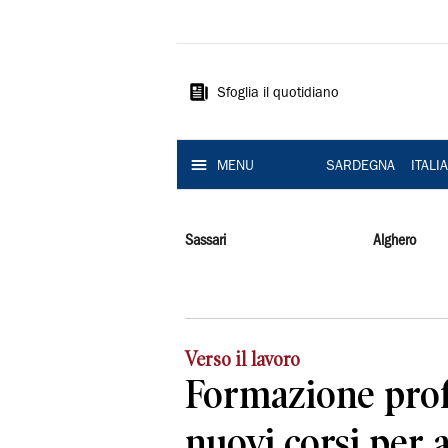
La
Nuova
Sardegna
Sfoglia il quotidiano
MENU
SARDEGNA
ITALI
Sassari
Alghero
Verso il lavoro
Formazione profe
nuovi corsi per 