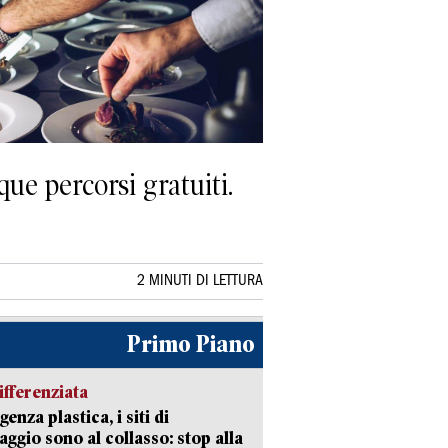
ue percorsi gratuiti.
2 MINUTI DI LETTURA
Primo Piano
ifferenziata
enza plastica, i siti di
aggio sono al collasso: stop alla