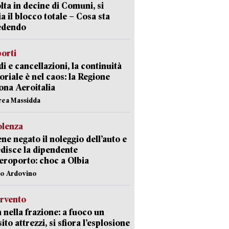
lta in decine di Comuni, si
ia il blocco totale – Cosa sta
edendo
orti
di e cancellazioni, la continuità
toriale è nel caos: la Regione
ona Aeroitalia
rea Massidda
olenza
ene negato il noleggio dell’auto e
disce la dipendente
aeroporto: choc a Olbia
lo Ardovino
ervento
 nella frazione: a fuoco un
ito attrezzi, si sfiora l’esplosione