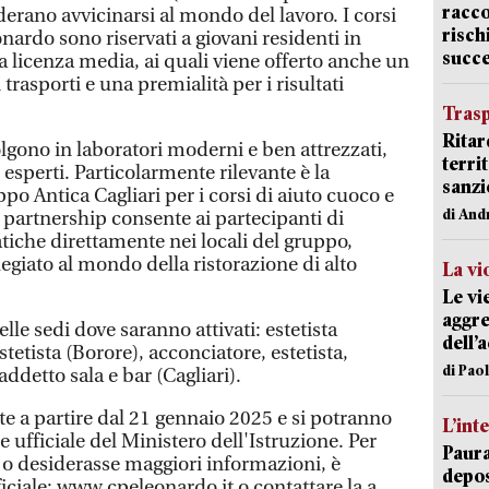
racco
erano avvicinarsi al mondo del lavoro. I corsi
risch
ardo sono riservati a giovani residenti in
succ
a licenza media, ai quali viene offerto anche un
rasporti e una premialità per i risultati
Trasp
Ritar
volgono in laboratori moderni e ben attrezzati,
terri
 esperti. Particolarmente rilevante è la
sanzi
po Antica Cagliari per i corsi di aiuto cuoco e
di And
 partnership consente ai partecipanti di
iche direttamente nei locali del gruppo,
egiato al mondo della ristorazione di alto
La vi
Le vi
aggre
elle sedi dove saranno attivati: estetista
dell’
stetista (Borore), acconciatore, estetista,
di Pao
ddetto sala e bar (Cagliari).
te a partire dal 21 gennaio 2025 e si potranno
L’int
le ufficiale del Ministero dell'Istruzione. Per
Paura
o desiderasse maggiori informazioni, è
depos
ufficiale: www.cpeleonardo.it o contattare la a