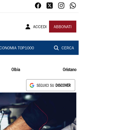
ACCEDI
ABBONATI
CONOMIA TOP1000
CERCA
Olbia
Oristano
SEGUICI SU
DISCOVER