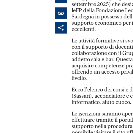
settembre 2025) che desid
IeFP della Fondazione Leon
Sardegna in possesso dell
supporto economico per i t
eccellenti.
Le attività formative si s
con il supporto di docenti
collaborazione con il Grup
addetto sala e bar. Questa
acquisire competenze prat
offrendo un accesso privil
livello.
Ecco l’elenco dei corsi e d
(Sassari), acconciatore e e
informatico, aiuto cuoco, a
Le iscrizioni saranno aper
effettuare tramite il porta
supporto nella procedura 
possibile visitare il sito 