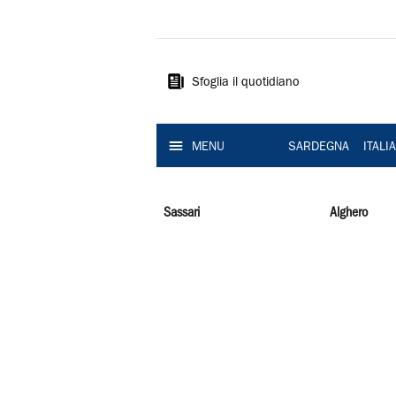
La
Nuova
Sardegna
Sfoglia il quotidiano
MENU
SARDEGNA
ITALI
Sassari
Alghero