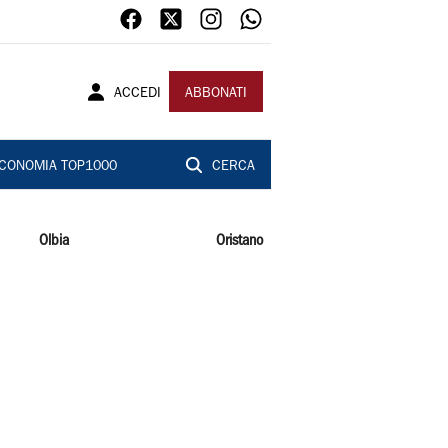
ACCEDI
ABBONATI
CONOMIA TOP1000
CERCA
Olbia
Oristano