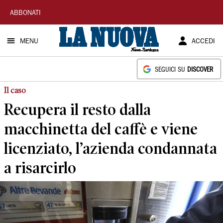
La
ABBONATI
Nuova
MENU
ACCEDI
Sardegna
SEGUICI SU
DISCOVER
Il caso
Recupera il resto dalla
macchinetta del caffè e viene
licenziato, l’azienda condannata
a risarcirlo