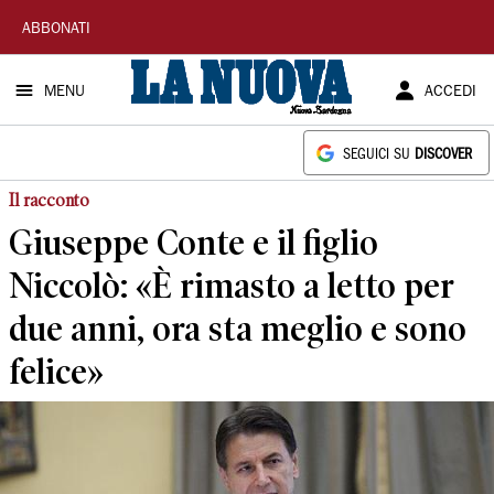
La
ABBONATI
Nuova
MENU
ACCEDI
Sardegna
SEGUICI SU
DISCOVER
Il racconto
Giuseppe Conte e il figlio
Niccolò: «È rimasto a letto per
due anni, ora sta meglio e sono
felice»