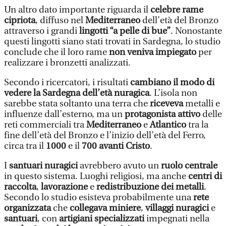
Un altro dato importante riguarda il
celebre rame
cipriota
, diffuso nel
Mediterraneo
dell’età del Bronzo
attraverso i grandi
lingotti “a pelle di bue”
. Nonostante
questi lingotti siano stati trovati in Sardegna, lo studio
conclude che il loro rame
non veniva impiegato
per
realizzare i bronzetti analizzati.
Secondo i ricercatori, i risultati
cambiano il modo di
vedere la Sardegna dell’età nuragica
. L’isola non
sarebbe stata soltanto una terra che
riceveva
metalli e
influenze dall’esterno, ma un
protagonista attivo
delle
reti commerciali tra
Mediterraneo
e
Atlantico
tra la
fine dell’età del Bronzo e l’inizio dell’età del Ferro,
circa tra il
1000
e il
700 avanti Cristo
.
I
santuari nuragici
avrebbero avuto un
ruolo centrale
in questo sistema. Luoghi religiosi, ma anche
centri di
raccolta
,
lavorazione
e
redistribuzione dei metalli
.
Secondo lo studio esisteva probabilmente una
rete
organizzata
che
collegava miniere
,
villaggi nuragici
e
santuari
, con
artigiani specializzati
impegnati nella