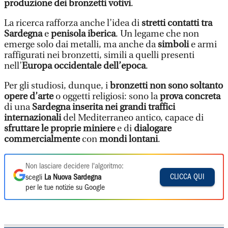
produzione dei bronzetti votivi
.
La ricerca rafforza anche l’idea di
stretti contatti tra
Sardegna
e
penisola iberica
. Un legame che non
emerge solo dai metalli, ma anche da
simboli
e armi
raffigurati nei bronzetti, simili a quelli presenti
nell’
Europa occidentale dell’epoca
.
Per gli studiosi, dunque, i
bronzetti non sono soltanto
opere d’arte
o oggetti religiosi: sono la
prova concreta
di una
Sardegna inserita nei grandi traffici
internazionali
del Mediterraneo antico, capace di
sfruttare le proprie miniere
e di
dialogare
commercialmente
con
mondi lontani
.
Non lasciare decidere l'algoritmo:
CLICCA QUI
scegli
La Nuova Sardegna
per le tue notizie su Google