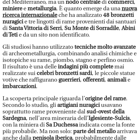
del Mediterraneo, ma un
nodo centrale
di
commerci
,
miniere
e
metallurgia
. È quanto emerge da una
nuova
ricerca internazionale
che ha analizzato
48 bronzetti
nuragici
e tre lingotti di rame provenienti dai santuari
di
Santa Vittoria di Serri
,
Su Monte di Sorradile
,
Abini
di Teti
e da un sito non identificato.
Gli studiosi hanno utilizzato
tecniche molto avanzate
di archeometallurgia, combinando analisi chimiche e
isotopiche su rame, piombo, stagno e perfino osmio.
Il risultato è una delle
indagini più complete
mai
realizzate sui
celebri bronzetti sardi
, le piccole statue
votive che raffigurano
guerrieri
,
offerenti
,
animali
e
imbarcazioni
.
La scoperta principale riguarda l’
origine del rame
.
Secondo lo studio, gli
artigiani nuragici
usavano
soprattutto rame proveniente dal
sud-ovest della
Sardegna
, nell’area mineraria dell’
Iglesiente-Sulcis
,
con la miniera di
Sa Duchessa
indicata come la fonte
più probabile. Ma non solo:
parte del metallo
arrivava
anche dalla
penisola iberica
, probabilmente dalle