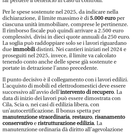
far perdere il beneficio in caso di controlli.
Per le spese sostenute nel 2025, da indicare nella
dichiarazione, il limite massimo è di
5.000 euro
per
ciascuna unità immobiliare, comprese le pertinenze.
Il rimborso fiscale può quindi arrivare a 2.500 euro
complessivi, divisi in dieci quote annuali da 250 euro.
La soglia può raddoppiare solo se i lavori riguardano
due
immobili
distinti. Nei cantieri iniziati nel 2024 e
proseguiti nel 2025, invece, il limite va calcolato
tenendo conto anche delle spese già sostenute e
portate in detrazione l’anno precedente.
Il punto decisivo è il collegamento con i lavori edilizi.
L’acquisto di mobili ed elettrodomestici deve essere
successivo all’avvio dell’
intervento di recupero
. La
data di inizio dei lavori può essere dimostrata con
Cila, Scia o, nei casi di edilizia libera, con
un’autocertificazione. Il bonus spetta per
manutenzione straordinaria
,
restauro
,
risanamento
conservativo
e
ristrutturazione edilizia
. La
manutenzione ordinaria dà diritto all’agevolazione