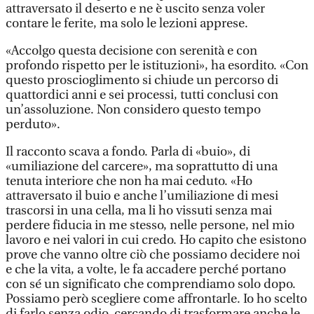
attraversato il deserto e ne è uscito senza voler
contare le ferite, ma solo le lezioni apprese.
«Accolgo questa decisione con serenità e con
profondo rispetto per le istituzioni», ha esordito. «Con
questo proscioglimento si chiude un percorso di
quattordici anni e sei processi, tutti conclusi con
un’assoluzione. Non considero questo tempo
perduto».
Il racconto scava a fondo. Parla di «buio», di
«umiliazione del carcere», ma soprattutto di una
tenuta interiore che non ha mai ceduto. «Ho
attraversato il buio e anche l’umiliazione di mesi
trascorsi in una cella, ma li ho vissuti senza mai
perdere fiducia in me stesso, nelle persone, nel mio
lavoro e nei valori in cui credo. Ho capito che esistono
prove che vanno oltre ciò che possiamo decidere noi
e che la vita, a volte, le fa accadere perché portano
con sé un significato che comprendiamo solo dopo.
Possiamo però scegliere come affrontarle. Io ho scelto
di farlo senza odio, cercando di trasformare anche le