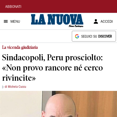
La
ABBONATI
Nuova
MENU
ACCEDI
Sardegna
SEGUICI SU
DISCOVER
La vicenda giudiziaria
Sindacopoli, Peru prosciolto:
«Non provo rancore né cerco
rivincite»
di Michela Cuccu