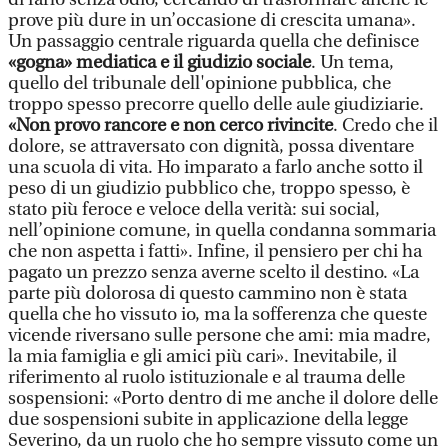
prove più dure in un’occasione di crescita umana».
Un passaggio centrale riguarda quella che definisce
«gogna» mediatica e il giudizio sociale
. Un tema,
quello del tribunale dell'opinione pubblica, che
troppo spesso precorre quello delle aule giudiziarie.
«Non provo rancore e non cerco rivincite
. Credo che il
dolore, se attraversato con dignità, possa diventare
una scuola di vita. Ho imparato a farlo anche sotto il
peso di un giudizio pubblico che, troppo spesso, è
stato più feroce e veloce della verità: sui social,
nell’opinione comune, in quella condanna sommaria
che non aspetta i fatti». Infine, il pensiero per chi ha
pagato un prezzo senza averne scelto il destino. «La
parte più dolorosa di questo cammino non è stata
quella che ho vissuto io, ma la sofferenza che queste
vicende riversano sulle persone che ami: mia madre,
la mia famiglia e gli amici più cari». Inevitabile, il
riferimento al ruolo istituzionale e al trauma delle
sospensioni: «Porto dentro di me anche il dolore delle
due sospensioni subite in applicazione della legge
Severino, da un ruolo che ho sempre vissuto come un